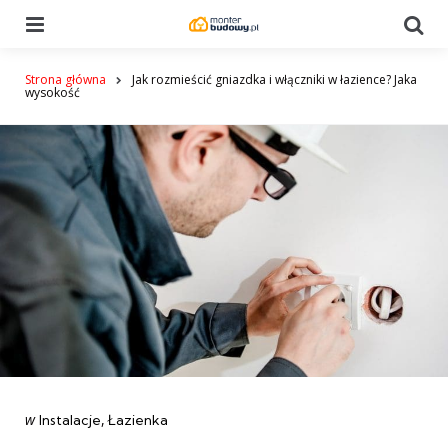
Menu
Se
Strona główna
Jak rozmieścić gniazdka i włączniki w łazience? Jaka
wysokość
Categories
post
w
Instalacje
Łazienka
w