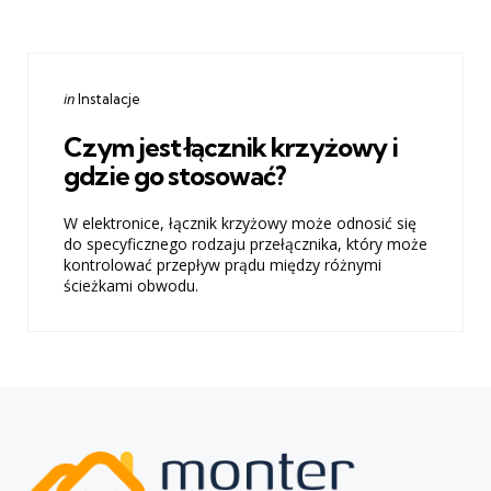
Categories
Posted
in
Instalacje
in
Czym jest łącznik krzyżowy i
gdzie go stosować?
W elektronice, łącznik krzyżowy może odnosić się
do specyficznego rodzaju przełącznika, który może
kontrolować przepływ prądu między różnymi
ścieżkami obwodu.