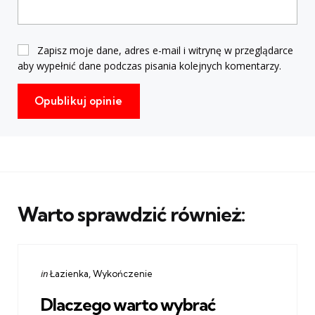
Zapisz moje dane, adres e-mail i witrynę w przeglądarce
aby wypełnić dane podczas pisania kolejnych komentarzy.
Warto sprawdzić również:
Categories
Posted
in
Łazienka
Wykończenie
in
Dlaczego warto wybrać