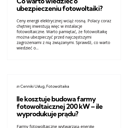
Co warto wiedzieć o
ubezpieczeniu fotowoltaiki?
Ceny energii elektrycznej wciąż rosną. Polacy coraz
chętniej inwestują więc w instalacje
fotowoltaiczne. Warto pamiętać, że fotowoltaikę
można ubezpieczyć przed najczęstszymi
zagrożeniami z nią związanymi. Sprawdź, co warto
wiedzieć o...
Categories
Posted
in
Cenniki Usług
Fotowoltaika
in
Ile kosztuje budowa farmy
fotowoltaicznej 200 kW – ile
wyprodukuje prądu?
Farmy fotowoltaiczne wytwarzają energię