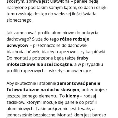
skośnym, sprawa jest ułatwiona – panele będą
nachylone pod takim samym kątem, co dach i dzięki
temu zyskają dostęp do większej ilości światła
słonecznego.
Jak zamocować profile aluminiowe do pokrycia
dachowego? Służą do tego
różne rodzaje
uchwytów
– przeznaczone do dachówek,
blachodachówek, blachy trapezowej czy karpiówki.
Do montażu potrzebne będą także
śruby
młoteczkowe lub sześciokątne
, a w przypadku
profili trapezowych – wkręty samowiercące.
Aby skutecznie i stabilnie
zamontować panele
fotowoltaiczne na dachu skośnym
, potrzebujesz
jeszcze jednego elementu. To
klemy
– rodzaj
zacisków, którymi mocuje się panele do profili
aluminiowych. Takie połączenie jest trwałe, a
jednocześnie bezpieczne. Montaż klem jest bardzo