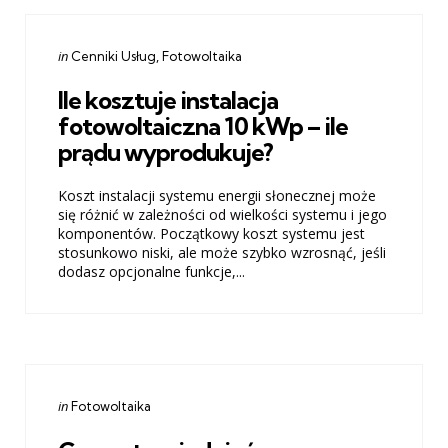
Categories
Posted
in
Cenniki Usług
Fotowoltaika
in
Ile kosztuje instalacja
fotowoltaiczna 10 kWp – ile
prądu wyprodukuje?
Koszt instalacji systemu energii słonecznej może
się różnić w zależności od wielkości systemu i jego
komponentów. Początkowy koszt systemu jest
stosunkowo niski, ale może szybko wzrosnąć, jeśli
dodasz opcjonalne funkcje,...
Categories
Posted
in
Fotowoltaika
in