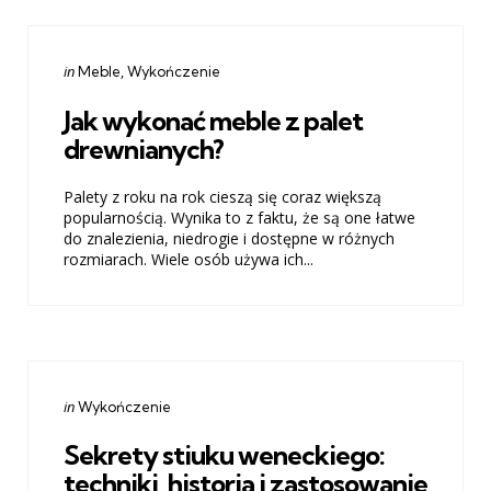
Categories
Posted
in
Meble
Wykończenie
in
Jak wykonać meble z palet
drewnianych?
Palety z roku na rok cieszą się coraz większą
popularnością. Wynika to z faktu, że są one łatwe
do znalezienia, niedrogie i dostępne w różnych
rozmiarach. Wiele osób używa ich...
Categories
Posted
in
Wykończenie
in
Sekrety stiuku weneckiego:
techniki, historia i zastosowanie