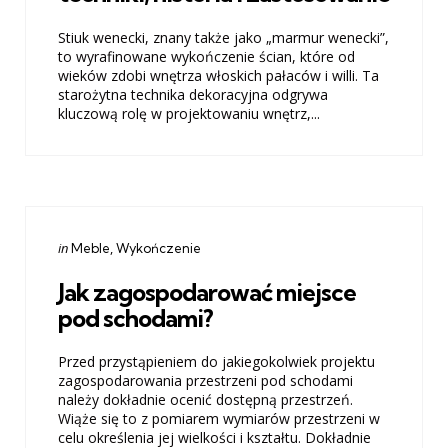
Stiuk wenecki, znany także jako „marmur wenecki”,
to wyrafinowane wykończenie ścian, które od
wieków zdobi wnętrza włoskich pałaców i willi. Ta
starożytna technika dekoracyjna odgrywa
kluczową rolę w projektowaniu wnętrz,...
Categories
Posted
in
Meble
Wykończenie
in
Jak zagospodarować miejsce
pod schodami?
Przed przystąpieniem do jakiegokolwiek projektu
zagospodarowania przestrzeni pod schodami
należy dokładnie ocenić dostępną przestrzeń.
Wiąże się to z pomiarem wymiarów przestrzeni w
celu określenia jej wielkości i kształtu. Dokładnie