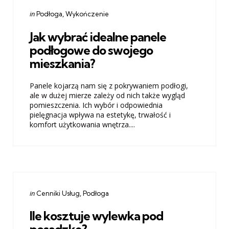
Categories
Posted
in
Podłoga
Wykończenie
in
Jak wybrać idealne panele
podłogowe do swojego
mieszkania?
Panele kojarzą nam się z pokrywaniem podłogi,
ale w dużej mierze zależy od nich także wygląd
pomieszczenia. Ich wybór i odpowiednia
pielęgnacja wpływa na estetykę, trwałość i
komfort użytkowania wnętrza....
Categories
Posted
in
Cenniki Usług
Podłoga
in
Ile kosztuje wylewka pod