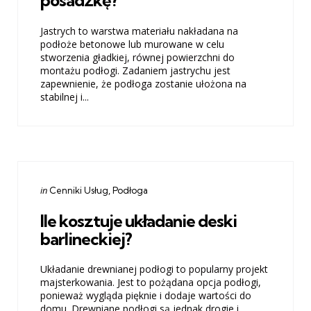
posadzkę?
Jastrych to warstwa materiału nakładana na
podłoże betonowe lub murowane w celu
stworzenia gładkiej, równej powierzchni do
montażu podłogi. Zadaniem jastrychu jest
zapewnienie, że podłoga zostanie ułożona na
stabilnej i...
Categories
Posted
in
Cenniki Usług
Podłoga
in
Ile kosztuje układanie deski
barlineckiej?
Układanie drewnianej podłogi to popularny projekt
majsterkowania. Jest to pożądana opcja podłogi,
ponieważ wygląda pięknie i dodaje wartości do
domu. Drewniane podłogi są jednak drogie i