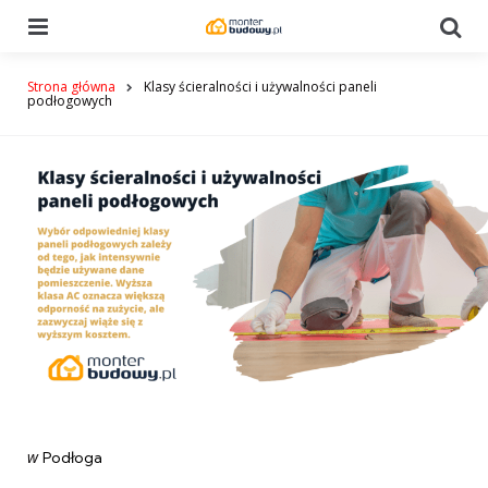
Menu
Se
Strona główna
Klasy ścieralności i używalności paneli
podłogowych
Categories
post
w
Podłoga
w