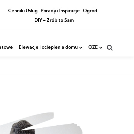
Cenniki Usług
Porady i Inspiracje
Ogród
DIY – Zrób to Sam
Search
etowe
Elewacje i ocieplenia domu
OZE