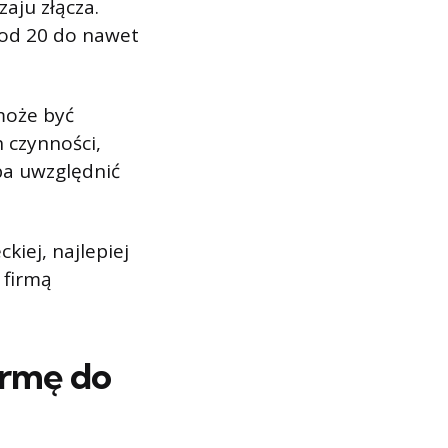
aju złącza.
ę od 20 do nawet
może być
 czynności,
ba uwzględnić
iej, najlepiej
 firmą
irmę do