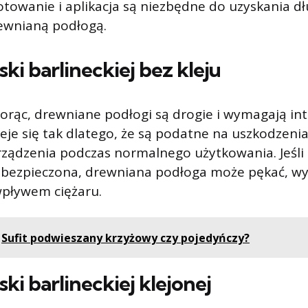
towanie i aplikacja są niezbędne do uzyskania d
rewnianą podłogą.
ki barlineckiej bez kleju
iorąc, drewniane podłogi są drogie i wymagają in
ieje się tak dlatego, że są podatne na uszkodze
rządzenia podczas normalnego użytkowania. Jeśli 
bezpieczona, drewniana podłoga może pękać, wyp
pływem ciężaru.
Sufit podwieszany krzyżowy czy pojedyńczy?
ki barlineckiej klejonej