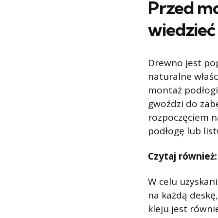
Przed mo
wiedzieć
Drewno jest po
naturalne właśc
montaż podłogi 
gwoździ do zabe
rozpoczęciem n
podłogę lub lis
Czytaj również
W celu uzyskani
na każdą deskę,
kleju jest równ