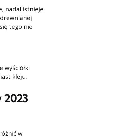
 nadal istnieje
 drewnianej
się tego nie
e wyściółki
ast kleju.
w 2023
różnić w