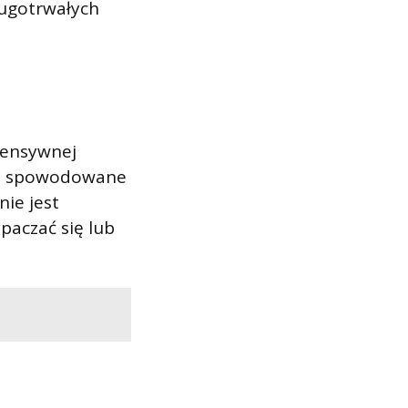
ługotrwałych
tensywnej
nia spowodowane
nie jest
aczać się lub