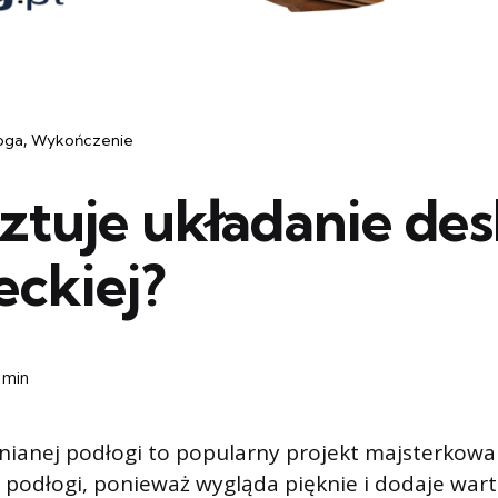
oga
Wykończenie
sztuje układanie des
eckiej?
 min
ianej podłogi to popularny projekt majsterkowani
podłogi, ponieważ wygląda pięknie i dodaje war