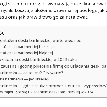
gi są jednak drogie i wymagają dużej konserwac
, ile kosztuje ułożenie drewnianej podłogi, jakie
su oraz jak prawidłowo go zainstalować.
ści
ontażem deski barlineckiej warto wiedzieć
taż deski barlineckiej bez kleju
taż deski barlineckiej klejonej
układania deski barlineckiej w 2023 roku
 zaufaną i godną polecenia firmę do układania deski bar
arlinecka — co to jest? Czy warto?
ka barlinecka — jak układać?
arlinecka — gdzie szukać promocji, outletu, wyprzedaż
my zajmujące się układaniem deski barlineckiej w 2024