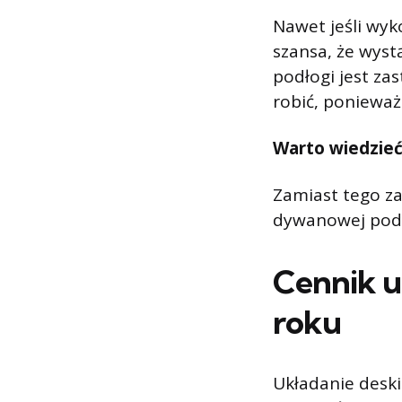
Nawet jeśli wyk
szansa, że ​​wy
podłogi jest za
robić, ponieważ
Warto wiedzie
Zamiast tego za
dywanowej pod p
Cennik u
roku
Układanie deski