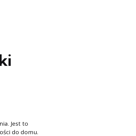
ki
a. Jest to
tości do domu.