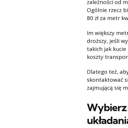
zależności od m
Ogólnie rzecz b
80 zł za metr k
Im większy met
droższy, jeśli 
takich jak kuc
koszty transpor
Dlatego też, ab
skontaktować si
zajmującą się 
Wybierz 
układania