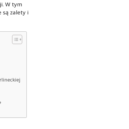
ji. W tym
 są zalety i
lineckiej
y?