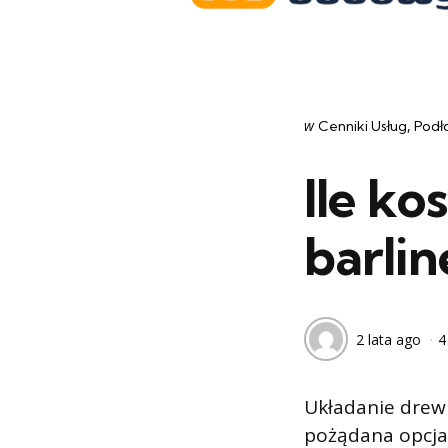
Categories
post
w
Cenniki Usług
Podł
w
Ile ko
barlin
2 lata ago
4
Układanie drewn
pożądana opcja 