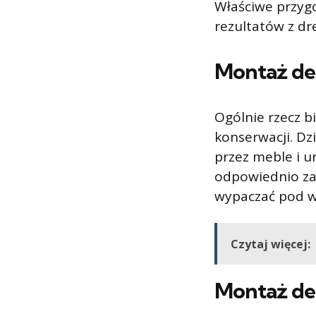
Właściwe przygo
rezultatów z d
Montaż des
Ogólnie rzecz b
konserwacji. Dz
przez meble i u
odpowiednio za
wypaczać pod w
Czytaj więcej:
Montaż des