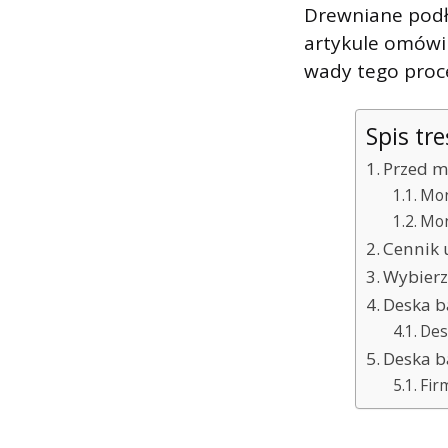
Drewniane podło
artykule omówimy
wady tego proce
Spis tre
Przed m
Mon
Mon
Cennik 
Wybierz
Deska b
Des
Deska b
Fir