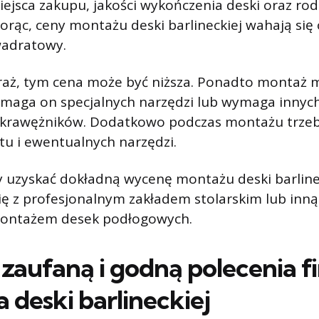
iejsca zakupu, jakości wykończenia deski oraz rodz
iorąc, ceny montażu deski barlineckiej wahają si
wadratowy.
raż, tym cena może być niższa. Ponadto montaż 
wymaga on specjalnych narzędzi lub wymaga innych
ie krawężników. Dodatkowo podczas montażu trze
tu i ewentualnych narzędzi.
y uzyskać dokładną wycenę montażu deski barlineck
ę z profesjonalnym zakładem stolarskim lub inną
montażem desek podłogowych.
zaufaną i godną polecenia f
 deski barlineckiej