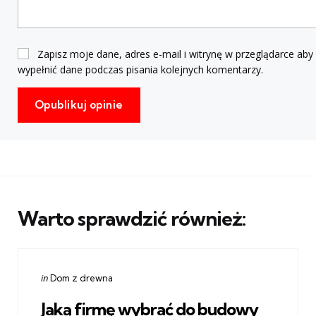
Zapisz moje dane, adres e-mail i witrynę w przeglądarce aby
wypełnić dane podczas pisania kolejnych komentarzy.
Warto sprawdzić również:
Categories
Posted
in
Dom z drewna
in
Jaką firmę wybrać do budowy