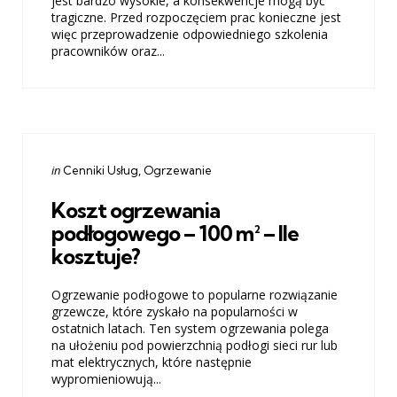
jest bardzo wysokie, a konsekwencje mogą być
tragiczne. Przed rozpoczęciem prac konieczne jest
więc przeprowadzenie odpowiedniego szkolenia
pracowników oraz...
Categories
Posted
in
Cenniki Usług
Ogrzewanie
in
Koszt ogrzewania
podłogowego – 100 m² – Ile
kosztuje?
Ogrzewanie podłogowe to popularne rozwiązanie
grzewcze, które zyskało na popularności w
ostatnich latach. Ten system ogrzewania polega
na ułożeniu pod powierzchnią podłogi sieci rur lub
mat elektrycznych, które następnie
wypromieniowują...