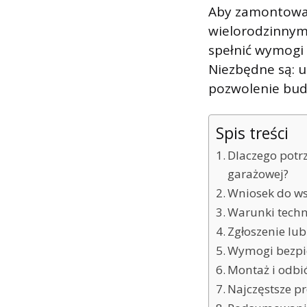
Aby zamontowa
wielorodzinnym,
spełnić wymogi 
Niezbędne są: u
pozwolenie budo
Spis treści
Dlaczego potr
garażowej?
Wniosek do ws
Warunki techn
Zgłoszenie lu
Wymogi bezpi
Montaż i odbi
Najczęstsze p