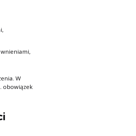
i,
awnieniami,
zenia. W
. obowiązek
ci