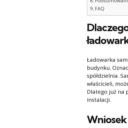
Podsumowani
FAQ
Dlaczego
ładowark
Ładowarka samo
budynku. Oznac
spółdzielnia. S
właścicieli, mo
Dlatego już na 
instalacji.
Wniosek 