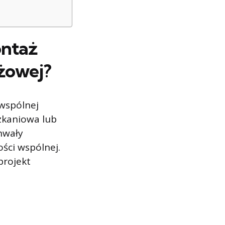
ontaż
żowej?
wspólnej
zkaniowa lub
hwały
ści wspólnej.
projekt