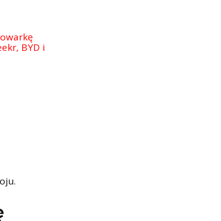
dowarkę
kr, BYD i
oju.
ę