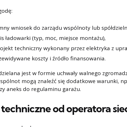
godę:
emny wniosek do zarządu wspólnoty lub spółdzieln
is ładowarki (typ, moc, miejsce montażu),
rojekt techniczny wykonany przez elektryka z upr
zewidywane koszty i źródło finansowania.
dzielana jest w formie uchwały walnego zgromad
spólnot mogą znaleźć się dodatkowe warunki, np
zy aneks do regulaminu garażu.
techniczne od operatora sie