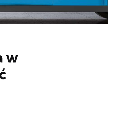
a w
ć