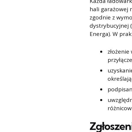
Każda ładowar
hali garażowej 
zgodnie z wymo
dystrybucyjnej 
Energa). W prak
złożenie
przyłącz
uzyskan
określaj
podpisan
uwzględn
różnicow
Zgłoszen