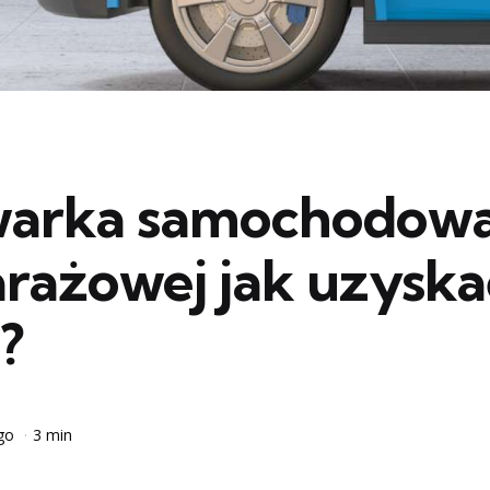
arka samochodow
arażowej jak uzyska
?
go
3 min