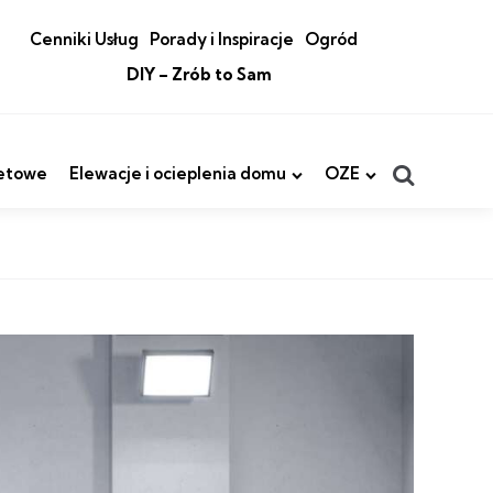
Cenniki Usług
Porady i Inspiracje
Ogród
DIY – Zrób to Sam
Search
etowe
Elewacje i ocieplenia domu
OZE