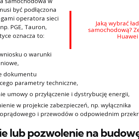
ka samochodowa w
musi być podłączona
gami operatora sieci
Jaką wybrać ła
(np. PGE, Tauron,
samochodową? Zee
tyce oznacza to:
Huawei
 wniosku o warunki
eniowe,
ie dokumentu
ącego parametry techniczne,
ie umowy o przyłączenie i dystrybucję energii,
ienie w projekcie zabezpieczeń, np. wyłącznika
oprądowego i przewodów o odpowiednim przekr
ie lub pozwolenie na budow