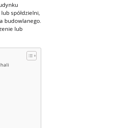
budynku
ub spółdzielni,
awa budowlanego.
zenie lub
hali