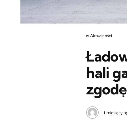
Categories
post
w
Aktualności
w
Ładow
hali g
zgodę
11 miesięcy a