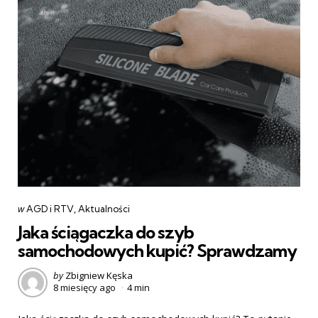
Categories
post
w
AGD i RTV
Aktualności
w
Jaka ściągaczka do szyb
samochodowych kupić? Sprawdzamy
Posted
by
Zbigniew Kęska
8 miesięcy ago
4 min
by