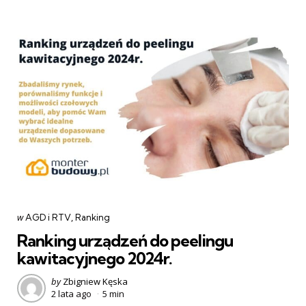
Categories
post
w
AGD i RTV
Ranking
w
Ranking urządzeń do peelingu
kawitacyjnego 2024r.
Posted
by
Zbigniew Kęska
2 lata ago
5 min
by