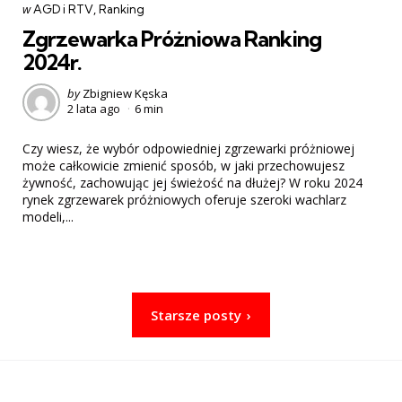
Categories
post
w
AGD i RTV
Ranking
w
Zgrzewarka Próżniowa Ranking
2024r.
Posted
by
Zbigniew Kęska
2 lata ago
6 min
by
Czy wiesz, że wybór odpowiedniej zgrzewarki próżniowej
może całkowicie zmienić sposób, w jaki przechowujesz
żywność, zachowując jej świeżość na dłużej? W roku 2024
rynek zgrzewarek próżniowych oferuje szeroki wachlarz
modeli,...
Nawigacja
Starsze posty
po
wpisach