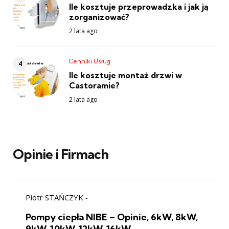
Ile kosztuje przeprowadzka i jak ją
zorganizować?
2 lata ago
Cenniki Usług
Ile kosztuje montaż drzwi w
Castoramie?
2 lata ago
Opinie i Firmach
Piotr STAŃCZYK
-
Pompy ciepła NIBE – Opinie, 6kW, 8kW,
9kW, 10kW, 12kW, 16kW