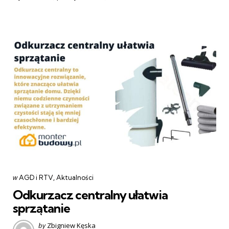
Categories
post
w
AGD i RTV
Aktualności
w
Odkurzacz centralny ułatwia
sprzątanie
Posted
by
Zbigniew Kęska