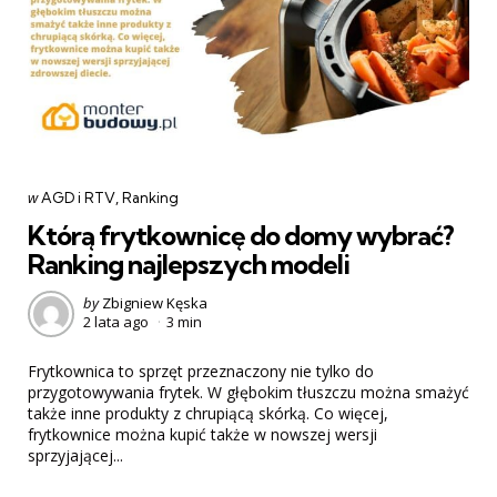
Categories
post
w
AGD i RTV
Ranking
w
Którą frytkownicę do domy wybrać?
Ranking najlepszych modeli
Posted
by
Zbigniew Kęska
2 lata ago
3 min
by
Frytkownica to sprzęt przeznaczony nie tylko do
przygotowywania frytek. W głębokim tłuszczu można smażyć
także inne produkty z chrupiącą skórką. Co więcej,
frytkownice można kupić także w nowszej wersji
sprzyjającej...