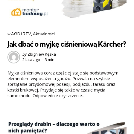
Categories
post
w
AGD i RTV
Aktualności
w
Jak dbać o myjkę ciśnieniową Kärcher?
Posted
by
Zbigniew Kęska
2 lata ago
3 min
by
Myjka ciśnieniowa coraz częściej staje się podstawowym
elementem wyposażenia garażu. Pozwala na szybkie
sprzątanie przydomowej posesji, podjazdu, tarasu oraz
kostki brukowej. Przydaje się także w czasie mycia
samochodu. Odpowiednie czyszczenie...