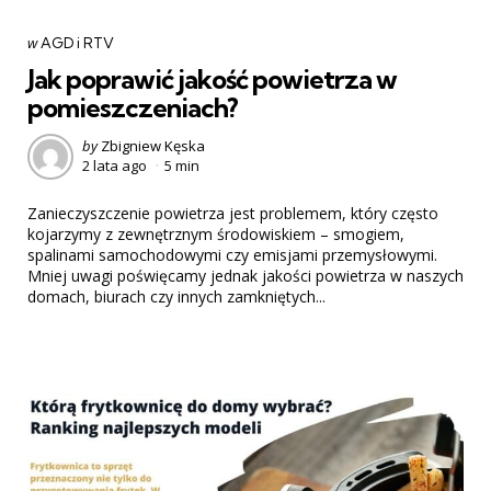
Categories
post
w
AGD i RTV
w
Jak poprawić jakość powietrza w
pomieszczeniach?
Posted
by
Zbigniew Kęska
2 lata ago
5 min
by
Zanieczyszczenie powietrza jest problemem, który często
kojarzymy z zewnętrznym środowiskiem – smogiem,
spalinami samochodowymi czy emisjami przemysłowymi.
Mniej uwagi poświęcamy jednak jakości powietrza w naszych
domach, biurach czy innych zamkniętych...