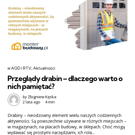
Categories
post
w
AGD i RTV
Aktualności
w
Przeglądy drabin – dlaczego warto o
nich pamiętać?
Posted
by
Zbigniew Kęska
2 lata ago
4 min
by
Drabiny – nieodzowny element wielu naszych codziennych
aktywności. Są powszechnie używane w różnych miejscach –
w magazynach, na placach budowy, w sklepach. Choć mogą
wydawać się prostymi narzędziami, ich rola...