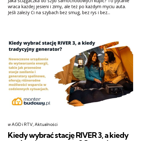
Jaka ściągaczka do szyb samochodowych kupić? To pytanie
wraca każdej jesieni i zimy, ale też po każdym myciu auta.
Jeśli zależy Ci na szybach bez smug, bez rys i bez...
Categories
post
w
AGD i RTV
Aktualności
w
Kiedy wybrać stację RIVER 3, a kiedy