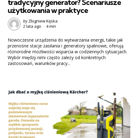
tradycyjny generator? Scenariusze
użytkowania w praktyce
Posted
by
Zbigniew Kęska
2 lata ago
4 min
by
Nowoczesne urządzenia do wytwarzania energii, takie jak
przenośne stacje zasilania i generatory spalinowe, oferują
różnorodne możliwości wsparcia w codziennych sytuacjach.
Wybór między nimi często zależy od konkretnych
zastosowań, warunków pracy...