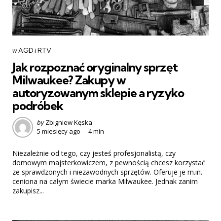
Categories
post
w
AGD i RTV
w
Jak rozpoznać oryginalny sprzęt
Milwaukee? Zakupy w
autoryzowanym sklepie a ryzyko
podróbek
Posted
by
Zbigniew Kęska
5 miesięcy ago
4 min
by
Niezależnie od tego, czy jesteś profesjonalistą, czy
domowym majsterkowiczem, z pewnością chcesz korzystać
ze sprawdzonych i niezawodnych sprzętów. Oferuje je m.in.
ceniona na całym świecie marka Milwaukee. Jednak zanim
zakupisz...