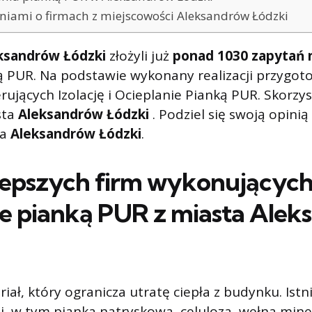
piniami o firmach z miejscowości Aleksandrów Łódzki
ksandrów Łódzki
złożyli już
ponad 1030 zapytań
ą PUR. Na podstawie wykonany realizacji przygot
rujących Izolację i Ocieplanie Pianką PUR. Skorzys
sta
Aleksandrów Łódzki
. Podziel się swoją opinią 
ta
Aleksandrów Łódzki
.
lepszych firm wykonującyc
ie pianką PUR z miasta
Alek
riał, który ogranicza utratę ciepła z budynku. Istn
ji, w tym pianka natryskowa, celuloza, wełna miner