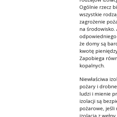
Ogólnie rzecz b
wszystkie rodzaj
zagrożenie poż
na środowisko.
odpowiedniego r
że ​​domy są ba
kwotę pieniędzy
Zapobiega równ
kopalnych.
Niewłaściwa iz
pożary i drobne
ludzi i mienie p
izolacji są bezp
pożarowe, jeśli
izolacja z wełny