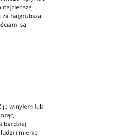
a najcieńszą
t za najgrubszą
ościami są
 je winylem lub
iorąc,
ą bardziej
ludzi i mienie