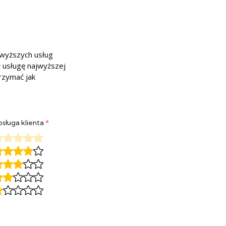
jwyższych usług
ł usługę najwyższej
trzymać jak
sługa klienta
*