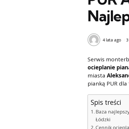
Najle
4 lata ago
3
Serwis monterb
ocieplanie pia
miasta
Aleksan
pianką PUR dla
Spis treści
Baza najlepsz
Łódzki
Cennik ociepl