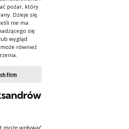
ć pożar, który
ny. Dzieje się
jeśli nie ma
madzącego się
lub wygląd
le może również
rzenia.
ych Firm
eksandrów
zt może wpływać