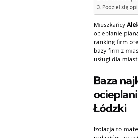
Podziel się o
Mieszkańcy
Ale
ocieplanie pian
ranking firm ofe
bazy firm z mia
usługi dla mias
Baza naj
ocieplan
Łódzki
Izolacja to mate
rodzajów izolac