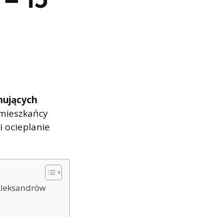
nujących
 mieszkańcy
i ocieplanie
 Aleksandrów