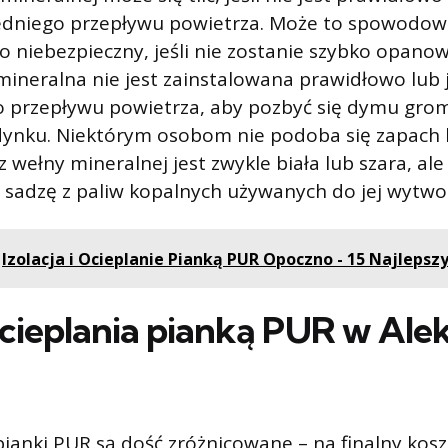
dniego przepływu powietrza. Może to spowodowa
 niebezpieczny, jeśli nie zostanie szybko opanowa
 mineralna nie jest zainstalowana prawidłowo lub 
o przepływu powietrza, aby pozbyć się dymu gro
ynku. Niektórym osobom nie podoba się zapach 
ja z wełny mineralnej jest zwykle biała lub szara, a
 sadzę z paliw kopalnych używanych do jej wytwo
Izolacja i Ocieplanie Pianką PUR Opoczno - 15 Najlepsz
cieplania pianką PUR w Al
ianki PUR są dość zróżnicowane – na finalny kos