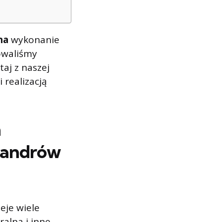
 na
wykonanie
owaliśmy
taj z naszej
i realizacją
h
sandrów
ieje wiele
alna i inne.