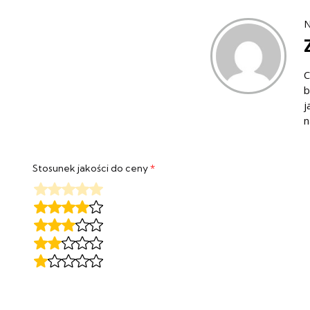
N
C
b
j
n
Stosunek jakości do ceny
*