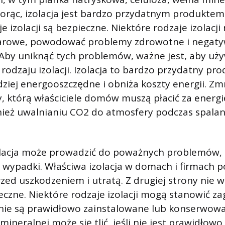
iorąc, izolacja jest bardzo przydatnym produktem
e izolacji są bezpieczne. Niektóre rodzaje izolacj
arowe, powodować problemy zdrowotne i negaty
 Aby uniknąć tych problemów, ważne jest, aby uż
odzaju izolacji. Izolacja to bardzo przydatny pro
rdziej energooszczędne i obniża koszty energii. Zm
, którą właściciele domów muszą płacić za energi
ież uwalnianiu CO2 do atmosfery podczas spalan
olacja może prowadzić do poważnych problemów, t
 wypadki. Właściwa izolacja w domach i firmach 
rzed uszkodzeniem i utratą. Z drugiej strony nie w
ieczne. Niektóre rodzaje izolacji mogą stanowić z
 nie są prawidłowo zainstalowane lub konserwowa
 mineralnej może się tlić, jeśli nie jest prawidłow