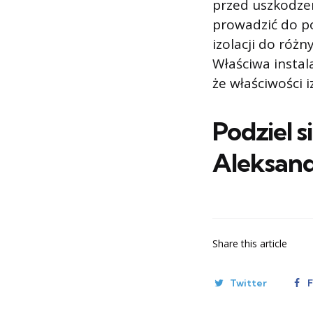
przed uszkodzen
prowadzić do p
izolacji do róż
Właściwa instal
że właściwości 
Podziel s
Aleksan
Share
this article
Twitter