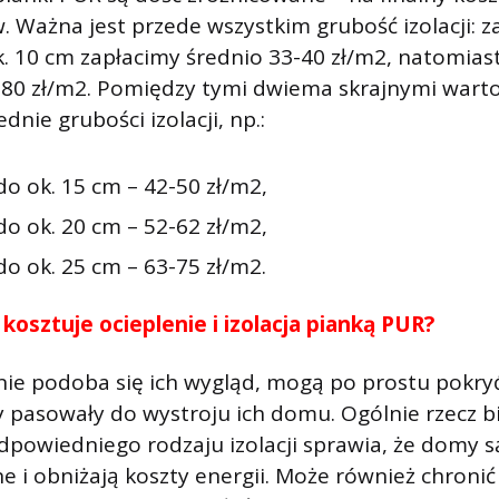
. Ważna jest przede wszystkim grubość izolacji: z
. 10 cm zapłacimy średnio 33-40 zł/m2, natomias
7-80 zł/m2. Pomiędzy tymi dwiema skrajnymi wart
dnie grubości izolacji, np.:
do ok. 15 cm – 42-50 zł/m2,
do ok. 20 cm – 52-62 zł/m2,
o ok. 25 cm – 63-75 zł/m2.
e kosztuje ocieplenie i izolacja pianką PUR?
ie podoba się ich wygląd, mogą po prostu pokryć
pasowały do ​​wystroju ich domu. Ogólnie rzecz b
powiedniego rodzaju izolacji sprawia, że ​​domy s
 i obniżają koszty energii. Może również chronić 