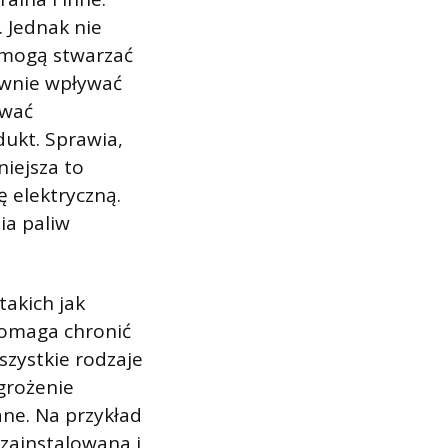
. Jednak nie
i mogą stwarzać
wnie wpływać
ywać
dukt. Sprawia,
niejsza to
ę elektryczną.
ia paliw
akich jak
pomaga chronić
szystkie rodzaje
agrożenie
ne. Na przykład
o zainstalowana i