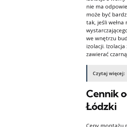
nie ma odpowie
może być bardzo
tak, jeśli wełna
wystarczająceg
we wnętrzu bud
izolacji. Izolac
zawierać czarną
Czytaj więcej:
Cennik o
Łódzki
Ceny montażu p