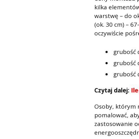
kilka elementów
warstwę – do ok
(ok. 30 cm) – 6
oczywiście pośre
grubość 
grubość 
grubość d
Czytaj dalej:
Il
Osoby, którym n
pomalować, aby 
zastosowanie od
energooszczędne