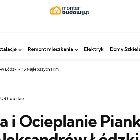
stalacje
Remont mieszkania
Elektryk
Domy Szkiel
ów Łódzki – 15 Najlepszych Firm
PUR Łódzkie
ja i Ocieplanie Pian
leksandrów Łódzki 