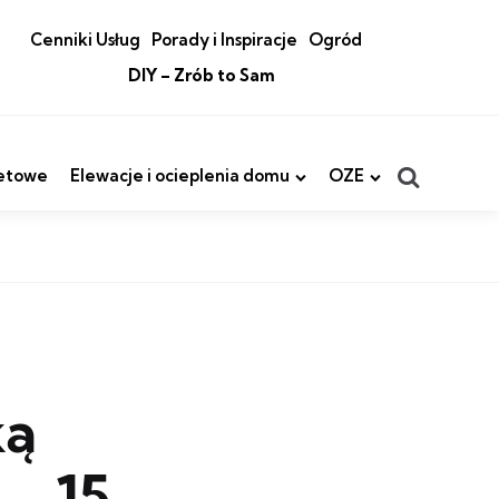
Cenniki Usług
Porady i Inspiracje
Ogród
DIY – Zrób to Sam
Search
etowe
Elewacje i ocieplenia domu
OZE
ką
– 15