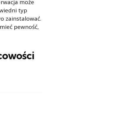
serwacja może
wiedni typ
wo zainstalować.
 mieć pewność,
scowości