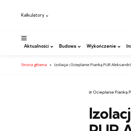
Kalkulatory
Menu
Aktualności
Budowa
Wykończenie
In
Strona główna
Izolacja i Ocieplanie Pianką PUR Aleksandr
Categories
post
w
Ocieplanie Pianką 
w
Izolac
PUR A