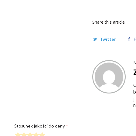
Share
this article
Twitter
N
C
b
j
n
Stosunek jakości do ceny
*