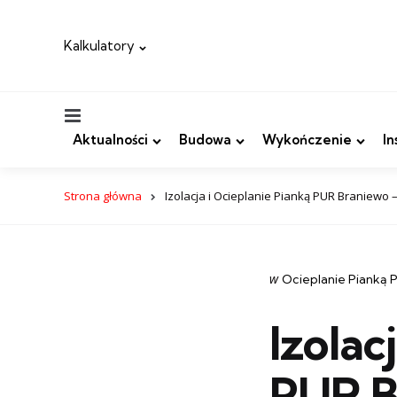
Kalkulatory
Menu
Aktualności
Budowa
Wykończenie
In
Strona główna
Izolacja i Ocieplanie Pianką PUR Braniewo 
Categories
post
w
Ocieplanie Pianką
w
Izolac
PUR B