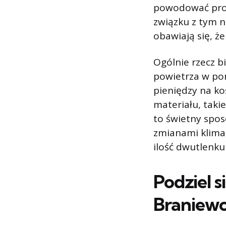
powodować probl
związku z tym n
obawiają się, ż
Ogólnie rzecz b
powietrza w po
pieniędzy na ko
materiału, taki
to świetny spos
zmianami klimat
ilość dwutlenk
Podziel s
Braniew