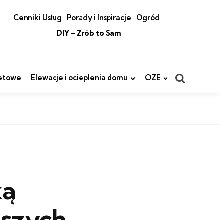
Cenniki Usług
Porady i Inspiracje
Ogród
DIY – Zrób to Sam
Search
etowe
Elewacje i ocieplenia domu
OZE
ką
pszych