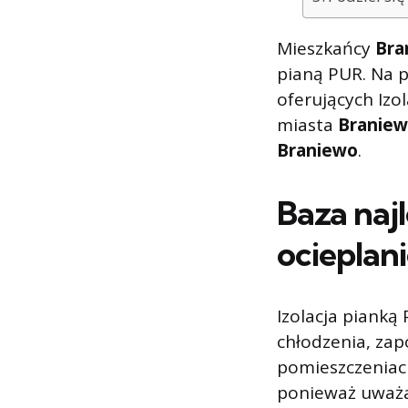
Mieszkańcy
Bra
pianą PUR. Na p
oferujących Izol
miasta
Branie
Braniewo
.
Baza naj
ocieplan
Izolacja pianką
chłodzenia, zap
pomieszczeniach
ponieważ uważaj