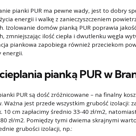
anie pianki PUR ma pewne wady, jest to dobry s
życia energii i walkę z zanieczyszczeniem powietr
h. Izolowanie domów pianką PUR poprawia jakoś
, zmniejszając ilość ciepła i dwutlenku węgla w
acja piankowa zapobiega również przeciekom pow
 energii.
cieplania pianką PUR w Bra
ianki PUR są dość zróżnicowane – na finalny kos
. Ważna jest przede wszystkim grubość izolacji: z
. 10 cm zapłacimy średnio 33-40 zł/m2, natomias
7-80 zł/m2. Pomiędzy tymi dwiema skrajnymi wart
dnie grubości izolacji, np.: