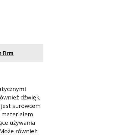
h Firm
matycznymi
również dźwięk,
R jest surowcem
a materiałem
zące używania
. Może również