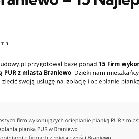
 min
udowy.pl przygotował bazę ponad
15 Firm wyko
ną PUR z miasta Braniewo
. Dzięki nam mieszkańc
zlecić swoją usługę na izolację i ocieplanie pian
i
pszych firm wykonujących ocieplanie pianką PUR z mia
eplania pianką PUR w Braniewo
ę opiniami o firmach z miejscowości Braniewo