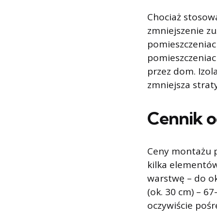
Chociaż stosow
zmniejszenie zu
pomieszczeniac
pomieszczeniach
przez dom. Izol
zmniejsza straty
Cennik o
Ceny montażu p
kilka elementów
warstwę – do ok
(ok. 30 cm) – 6
oczywiście pośre