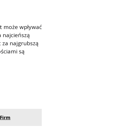
zt może wpływać
a najcieńszą
t za najgrubszą
ościami są
 Firm