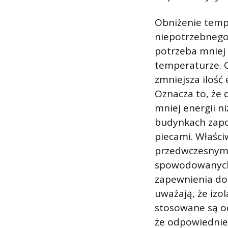
Obniżenie temp
niepotrzebnego
potrzeba mniej 
temperaturze. 
zmniejsza ilość
Oznacza to, że 
mniej energii n
budynkach zapob
piecami. Właści
przedwczesnym
spowodowanych
zapewnienia do
uważają, że iz
stosowane są od
że odpowiednie