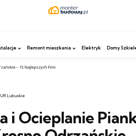
stalacje
Remont mieszkania
Elektryk
Domy Szkiel
rzańskie – 15 Najlepszych Firm
PUR Lubuskie
ja i Ocieplanie Pian
rosno Odrzańskie –