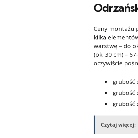
Odrzańs
Ceny montażu p
kilka elementów
warstwę – do ok
(ok. 30 cm) – 6
oczywiście pośre
grubość 
grubość 
grubość d
Czytaj więcej: