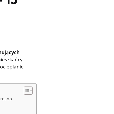
nujących
mieszkańcy
 ocieplanie
Krosno