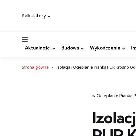
Kalkulatory
Menu
Aktualności
Budowa
Wykończenie
In
Strona główna
Izolacja i Ocieplanie Pianką PUR Krosno Od
Categories
post
w
Ocieplanie Pianką 
w
Izolac
PUR K