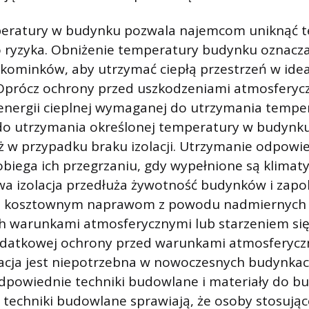
eratury w budynku pozwala najemcom uniknąć 
 ryzyka. Obniżenie temperatury budynku oznacza
kominków, aby utrzymać ciepłą przestrzeń w idea
Oprócz ochrony przed uszkodzeniami atmosferyczn
 energii cieplnej wymaganej do utrzymania tempe
do utrzymania określonej temperatury w budynku 
iż w przypadku braku izolacji. Utrzymanie odpowied
iega ich przegrzaniu, gdy wypełnione są klimat
wa izolacja przedłuża żywotność budynków i zapo
 kosztownym naprawom z powodu nadmiernych
 warunkami atmosferycznymi lub starzeniem si
datkowej ochrony przed warunkami atmosferyczn
olacja jest niepotrzebna w nowoczesnych budynka
powiednie techniki budowlane i materiały do ​​b
 techniki budowlane sprawiają, że osoby stosują