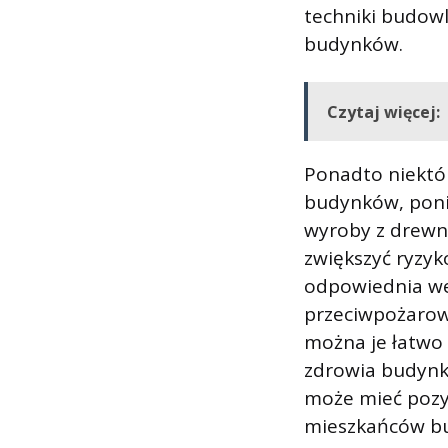
techniki budowl
budynków.
Czytaj więcej:
Ponadto niektór
budynków, ponie
wyroby z drewn
zwiększyć ryzyk
odpowiednia wen
przeciwpożarowe
można je łatwo
zdrowia budynk
może mieć pozy
mieszkańców bu