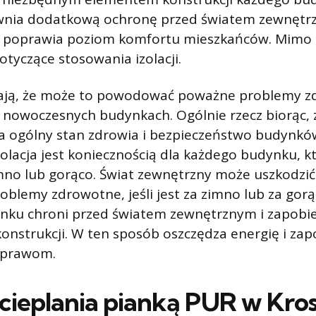
nia dodatkową ochronę przed światem zewnętrz
 i poprawia poziom komfortu mieszkańców. Mimo t
yczące stosowania izolacji.
ają, że może to powodować poważne problemy zd
 nowoczesnych budynkach. Ogólnie rzecz biorąc,
ia ogólny stan zdrowia i bezpieczeństwo budynkó
olacja jest koniecznością dla każdego budynku, kt
no lub gorąco. Świat zewnętrzny może uszkodzić
blemy zdrowotne, jeśli jest za zimno lub za go
ynku chroni przed światem zewnętrznym i zapobi
nstrukcji. W ten sposób oszczędza energię i zap
aprawom.
cieplania pianką PUR w Kro