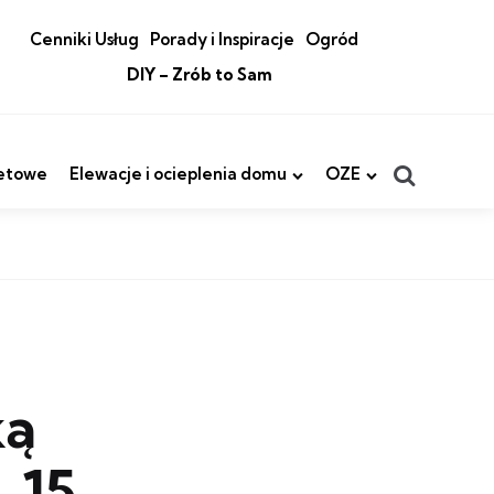
Cenniki Usług
Porady i Inspiracje
Ogród
DIY – Zrób to Sam
Search
etowe
Elewacje i ocieplenia domu
OZE
ką
 15