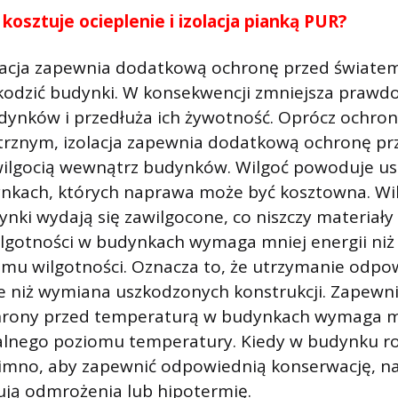
e kosztuje ocieplenie i izolacja pianką PUR?
acja zapewnia dodatkową ochronę przed świate
kodzić budynki. W konsekwencji zmniejsza praw
dynków i przedłuża ich żywotność. Oprócz ochron
rznym, izolacja zapewnia dodatkową ochronę pr
wilgocią wewnątrz budynków. Wilgoć powoduje us
ynkach, których naprawa może być kosztowna. Wi
ynki wydają się zawilgocone, co niszczy materiał
ilgotności w budynkach wymaga mniej energii niż
mu wilgotności. Oznacza to, że utrzymanie odpowi
e niż wymiana uszkodzonych konstrukcji. Zapewn
rony przed temperaturą w budynkach wymaga mni
alnego poziomu temperatury. Kiedy w budynku ro
zimno, aby zapewnić odpowiednią konserwację, n
kują odmrożenia lub hipotermię.