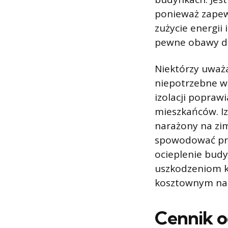
ponieważ zapew
zużycie energii
pewne obawy dot
Niektórzy uważ
niepotrzebne w
izolacji popraw
mieszkańców. Iz
narażony na zim
spowodować pro
ocieplenie bud
uszkodzeniom ko
kosztownym n
Cennik o