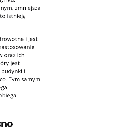
nym, zmniejsza
o istnieją
rowotne i jest
 zastosowanie
w oraz ich
óry jest
 budynki i
rąco. Tym samym
ega
obiega
sno