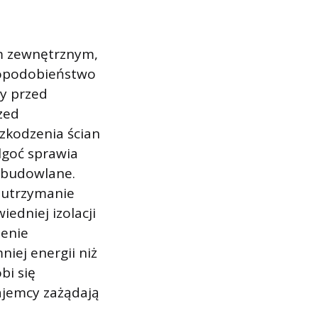
m zewnętrznym,
dopodobieństwo
y przed
zed
zkodzenia ścian
lgoć sprawia
y budowlane.
 utrzymanie
edniej izolacji
ienie
ej energii niż
bi się
ajemcy zażądają