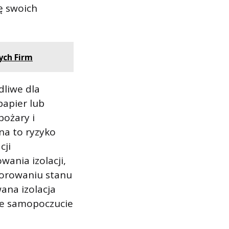
ę swoich
ych Firm
dliwe dla
papier lub
ożary i
na to ryzyko
cji
ania izolacji,
torowaniu stanu
ana izolacja
ne samopoczucie