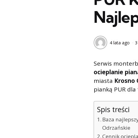
Najle
4 lata ago
3
Serwis monterb
ocieplanie pia
miasta
Krosno 
pianką PUR dla
Spis treści
Baza najlepsz
Odrzańskie
Cennik ociepl