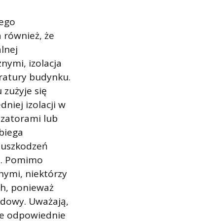
tego
 również, że
lnej
ymi, izolacja
ratury budynku.
zużyje się
niej izolacji w
yzatorami lub
biega
 uszkodzeń
ę. Pomimo
ymi, niektórzy
ch, ponieważ
udowy. Uważają,
ce odpowiednie