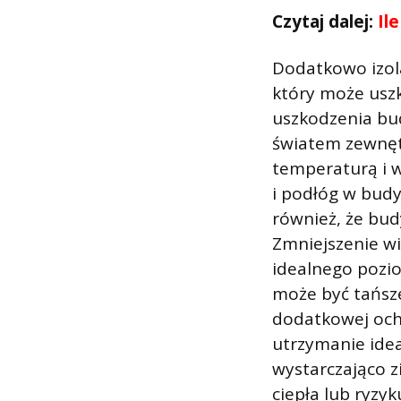
Czytaj dalej:
Il
Dodatkowo izol
który może usz
uszkodzenia bu
światem zewnęt
temperaturą i 
i podłóg w bud
również, że bud
Zmniejszenie w
idealnego pozio
może być tańsz
dodatkowej och
utrzymanie ide
wystarczająco 
ciepła lub ryzy