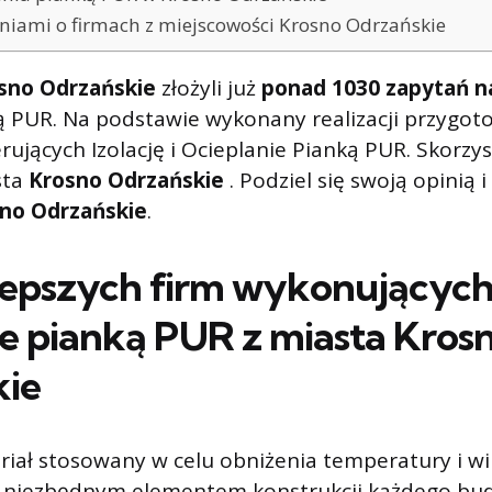
piniami o firmach z miejscowości Krosno Odrzańskie
sno Odrzańskie
złożyli już
ponad 1030 zapytań 
ą PUR. Na podstawie wykonany realizacji przygot
rujących Izolację i Ocieplanie Pianką PUR. Skorzys
sta
Krosno Odrzańskie
. Podziel się swoją opinią i
no Odrzańskie
.
lepszych firm wykonującyc
ie pianką PUR z miasta
Kros
kie
eriał stosowany w celu obniżenia temperatury i wi
t niezbędnym elementem konstrukcji każdego bu