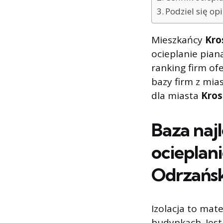
Podziel się o
Mieszkańcy
Kro
ocieplanie pian
ranking firm ofe
bazy firm z mia
dla miasta
Kros
Baza naj
ocieplan
Odrzańs
Izolacja to mat
budynkach. Jes