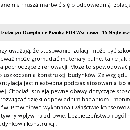
ane nie muszą martwić się o odpowiednią izolacj
Izolacja i Ocieplanie Pianką PUR Wschowa - 15 Najlepsz
zy uważają, że stosowanie izolacji może być szko
waż może gromadzić materiały palne, takie jak 
a pochodzące z renowacji. Może to spowodować p
o uszkodzenia konstrukcji budynków. Ze względu 
tylacja jest niezbędna podczas stosowania izola
j. Chociaż istnieją pewne obawy dotyczące stosow
 rozwiązać dzięki odpowiednim badaniom i moni
ów. Prawidłowo wykonana i właściwie konserwow
tywny wpływ na zdrowie, bezpieczeństwo i ogól
dynków i konstrukcji.