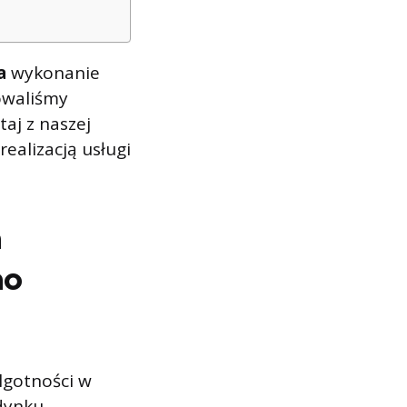
na
wykonanie
owaliśmy
taj z naszej
 realizacją usługi
h
no
lgotności w
dynku,