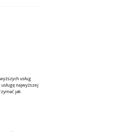
jwyższych usług
ł usługę najwyższej
trzymać jak