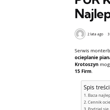
Najle
2 lata ago
3
Serwis monterb
ocieplanie pia
Krotoszyn
mogą 
15 Firm
.
Spis treści
Baza najle
Cennik oci
Podziel si