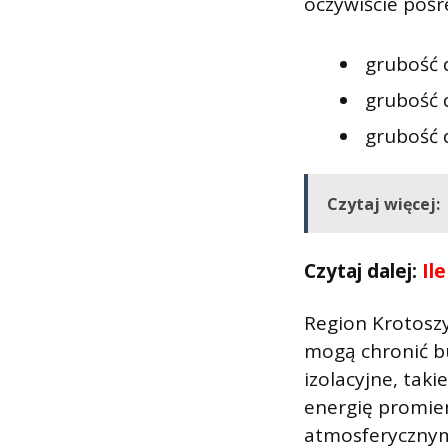
oczywiście pośre
grubość 
grubość 
grubość d
Czytaj więcej:
Czytaj dalej:
Il
Region Krotoszy
mogą chronić b
izolacyjne, taki
energię promie
atmosferycznymi