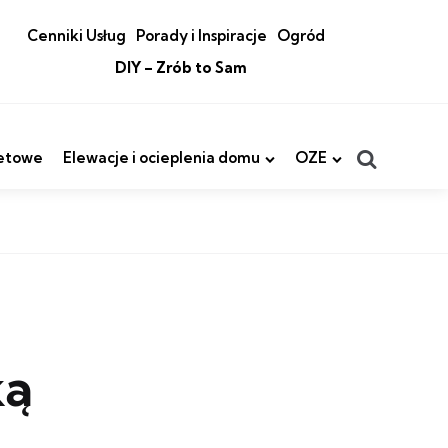
Cenniki Usług
Porady i Inspiracje
Ogród
DIY – Zrób to Sam
Search
etowe
Elewacje i ocieplenia domu
OZE
ką