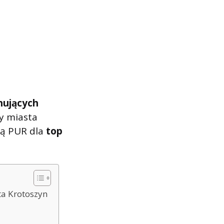
nujących
y miasta
nką PUR dla
top
ta Krotoszyn