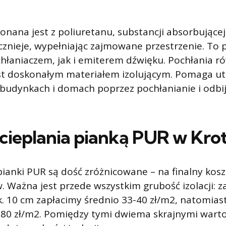
nana jest z poliuretanu, substancji absorbujące
ęcznieje, wypełniając zajmowane przestrzenie. To 
łaniaczem, jak i emiterem dźwięku. Pochłania ró
est doskonałym materiałem izolującym. Pomaga ut
udynkach i domach poprzez pochłanianie i odbija
cieplania pianką PUR w Kro
ianki PUR są dość zróżnicowane – na finalny kos
. Ważna jest przede wszystkim grubość izolacji: z
. 10 cm zapłacimy średnio 33-40 zł/m2, natomias
7-80 zł/m2. Pomiędzy tymi dwiema skrajnymi wart