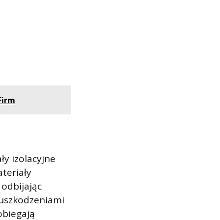
Firm
ły izolacyjne
teriały
 odbijając
 uszkodzeniami
obiegają