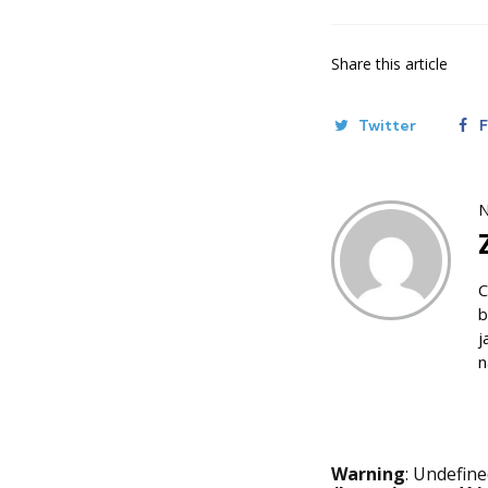
Share
this article
Twitter
N
C
b
j
n
Warning
: Undefine