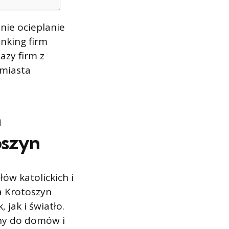
ie ocieplanie
nking firm
azy firm z
a miasta
h
oszyn
ów katolickich i
ja Krotoszyn
 jak i światło.
yjny do domów i