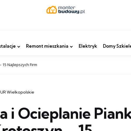
stalacje
Remont mieszkania
Elektryk
Domy Szkiel
– 15 Najlepszych Firm
PUR Wielkopolskie
ja i Ocieplanie Pian
rotoszyn – 15