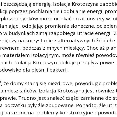
 i oszczędzają energię. Izolacja Krotoszyna zapobi
kcji poprzez pochłanianie i odbijanie energii pro
iepło z budynków może uciekać do atmosfery w m
aniając i odbijając promienie słoneczne, ocieple
o w budynkach zimą i zapobiega utracie energii. 
iędzy na korzystanie z alternatywnych źródeł ene
drewnem, podczas zimnych miesięcy. Chociaż pia
 materiałem izolacyjnym, może również powodo
ach. Izolacja Krotoszyn blokuje przepływ powietr
dowisko dla pleśni i bakterii.
ć, że domy staną się niezdrowe, powodując probl
 mieszkańców. Izolacja Krotoszyna jest również
prawie. Trudno jest znaleźć części zamienne do 
 na początku były źle zbudowane. Ponadto, źle ut
j narażone na problemy konstrukcyjne z powodu sł