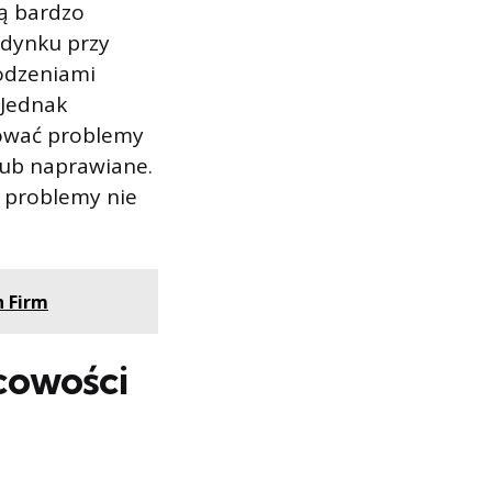
są bardzo
udynku przy
odzeniami
 Jednak
dować problemy
lub naprawiane.
 problemy nie
h Firm
scowości