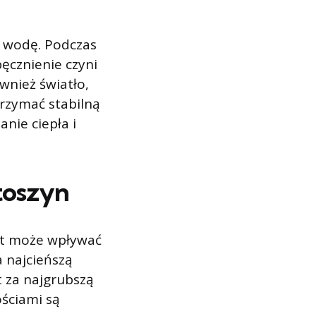
j wodę. Podczas
pęcznienie czyni
wnież światło,
rzymać stabilną
nie ciepła i
toszyn
zt może wpływać
a najcieńszą
t za najgrubszą
ościami są