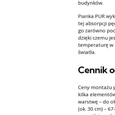
budynków.
Pianka PUR wyko
tej absorpcji p
go zarówno poch
dzięki czemu j
temperaturę w b
światła.
Cennik o
Ceny montażu p
kilka elementów
warstwę – do ok
(ok. 30 cm) – 6