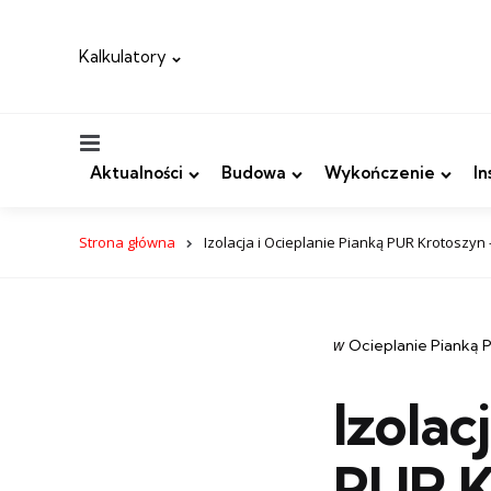
Kalkulatory
Menu
Aktualności
Budowa
Wykończenie
In
Strona główna
Izolacja i Ocieplanie Pianką PUR Krotoszyn 
Categories
post
w
Ocieplanie Pianką 
w
Izolac
PUR K