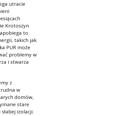
ega utracie
mieni
iesiącach
nie Krotoszyn
Zapobiega to
rgii, takich jak
nka PUR może
wać problemy w
za i stwarza
emy z
 trudna w
starych domów,
rzymane stare
abej izolacji.