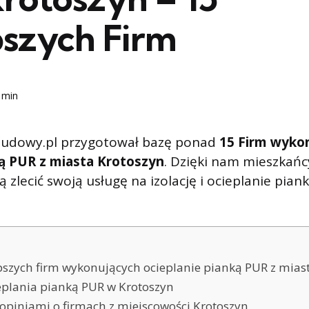
pszych Firm
 min
udowy.pl przygotował bazę ponad
15 Firm wyko
ną PUR z miasta Krotoszyn
. Dzięki nam mieszkańc
zlecić swoją usługę na izolację i ocieplanie pia
pszych firm wykonujących ocieplanie pianką PUR z mias
eplania pianką PUR w Krotoszyn
ę opiniami o firmach z miejscowości Krotoszyn