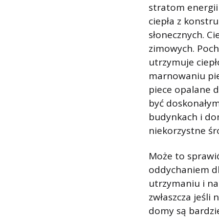
stratom energii
ciepła z konstru
słonecznych. C
zimowych. Pochł
utrzymuje ciepł
marnowaniu pien
piece opalane 
być doskonałym
budynkach i dom
niekorzystne śro
Może to sprawi
oddychaniem dla
utrzymaniu i na
zwłaszcza jeśli
domy są bardzie