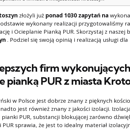
toszyn
złożyli już
ponad 1030 zapytań na
wykonan
odstawie wykonany realizacji przygotowaliśmy ra
ację i Ocieplanie Pianką PUR. Skorzystaj z naszej b
yn
. Podziel się swoją opinią i realizacją usługi dl
lepszych firm wykonującyc
ie pianką PUR z miasta
Krot
ński w Polsce jest dobrze znany z pięknych kościoł
nadto jest również znany z jakości izolacji. Izolac
pianki PUR, substancji blokującej zarówno dźwięk,
 PUR sprawia, że ​​jest to idealny materiał izolac