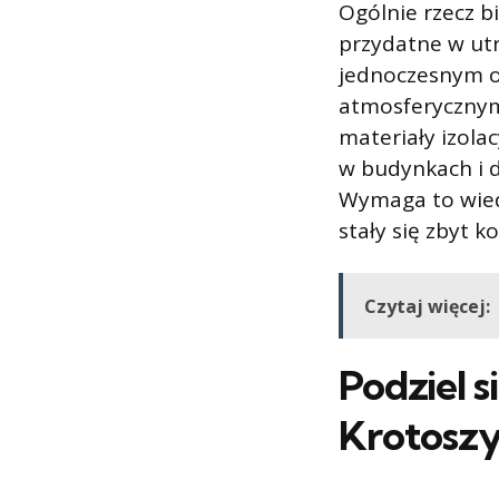
Ogólnie rzecz bi
przydatne w ut
jednoczesnym o
atmosferycznymi
materiały izol
w budynkach i 
Wymaga to wied
stały się zbyt 
Czytaj więcej:
Podziel s
Krotosz