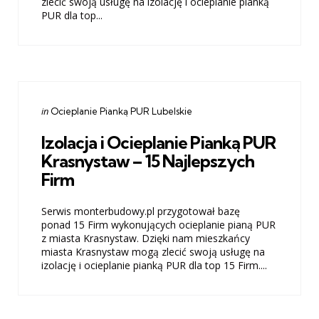
zlecić swoją usługę na izolację i ocieplanie pianką
PUR dla top...
Categories
Posted
in
Ocieplanie Pianką PUR Lubelskie
in
Izolacja i Ocieplanie Pianką PUR
Krasnystaw – 15 Najlepszych
Firm
Serwis monterbudowy.pl przygotował bazę
ponad 15 Firm wykonujących ocieplanie pianą PUR
z miasta Krasnystaw. Dzięki nam mieszkańcy
miasta Krasnystaw mogą zlecić swoją usługę na
izolację i ocieplanie pianką PUR dla top 15 Firm....