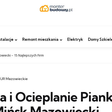
stalacje
Remont mieszkania
Elektryk
Domy Szkiel
owiecki – 15 Najlepszych Firm
 PUR Mazowieckie
ja i Ocieplanie Pian
ińsk Mazowiecki – 