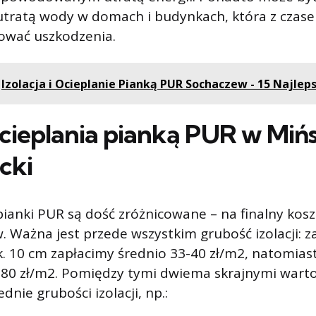
utratą wody w domach i budynkach, która z cza
wać uszkodzenia.
Izolacja i Ocieplanie Pianką PUR Sochaczew - 15 Najlep
cieplania pianką PUR w
Miń
cki
ianki PUR są dość zróżnicowane – na finalny kos
. Ważna jest przede wszystkim grubość izolacji: z
. 10 cm zapłacimy średnio 33-40 zł/m2, natomias
7-80 zł/m2. Pomiędzy tymi dwiema skrajnymi wart
dnie grubości izolacji, np.: