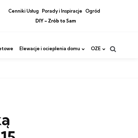
Cenniki Usług
Porady i Inspiracje
Ogród
DIY – Zrób to Sam
Search
etowe
Elewacje i ocieplenia domu
OZE
ką
15