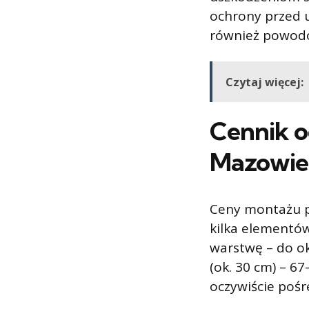
ochrony przed 
również powodo
Czytaj więcej:
Cennik o
Mazowie
Ceny montażu p
kilka elementów
warstwę – do ok
(ok. 30 cm) – 6
oczywiście pośre