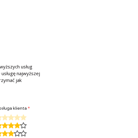
jwyższych usług
ł usługę najwyższej
trzymać jak
sługa klienta
*