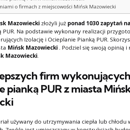
piniami o firmach z miejscowości Mińsk Mazowiecki
sk Mazowiecki
złożyli już
ponad 1030 zapytań n
ą PUR. Na podstawie wykonany realizacji przygot
rujących Izolację i Ocieplanie Pianką PUR. Skorzys
sta
Mińsk Mazowiecki
. Podziel się swoją opinią i 
k Mazowiecki
.
lepszych firm wykonującyc
ie pianką PUR z miasta
Mińs
cki
eriał używany do utrzymywania ciepła lub chłodu 
h. Zwykle jest umieszczany w konstrukcjach budo