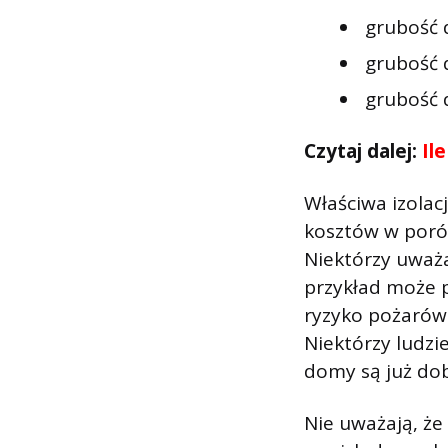
grubość 
grubość 
grubość d
Czytaj dalej:
Il
Właściwa izola
kosztów w poró
Niektórzy uważ
przykład może 
ryzyko pożarów
Niektórzy ludzi
domy są już dob
Nie uważają, że 