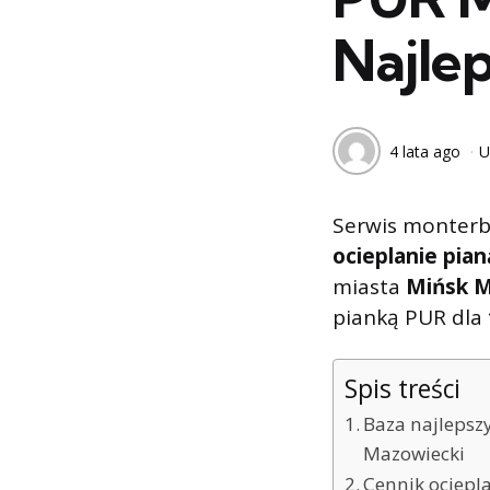
Najle
4 lata ago
U
Serwis monterb
ocieplanie pia
miasta
Mińsk M
pianką PUR dla
Spis treści
Baza najlepsz
Mazowiecki
Cennik ociepl