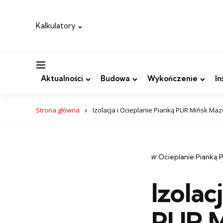
Kalkulatory
Menu
Aktualności
Budowa
Wykończenie
In
Strona główna
Izolacja i Ocieplanie Pianką PUR Mińsk Maz
Categories
post
w
Ocieplanie Pianką
w
Izolac
PUR M