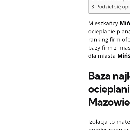
Podziel się o
Mieszkańcy
Miń
ocieplanie pian
ranking firm ofe
bazy firm z mia
dla miasta
Mińs
Baza naj
ocieplan
Mazowie
Izolacja to mat
pomieszczeniac