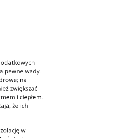
 dodatkowych
ma pewne wady.
drowe; na
ież zwiększać
ymem i ciepłem.
ją, że ich
izolację w