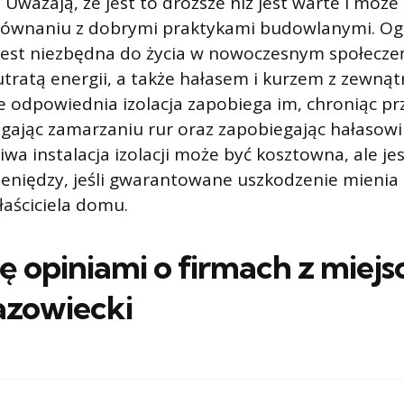
Uważają, że jest to droższe niż jest warte i może 
równaniu z dobrymi praktykami budowlanymi. Ogó
a jest niezbędna do życia w nowoczesnym społecze
tratą energii, a także hałasem i kurzem z zewnątrz
 odpowiednia izolacja zapobiega im, chroniąc pr
egając zamarzaniu rur oraz zapobiegając hałasowi 
iwa instalacja izolacji może być kosztowna, ale je
eniędzy, jeśli gwarantowane uszkodzenie mienia 
aściciela domu.
ię opiniami o firmach z miej
azowiecki