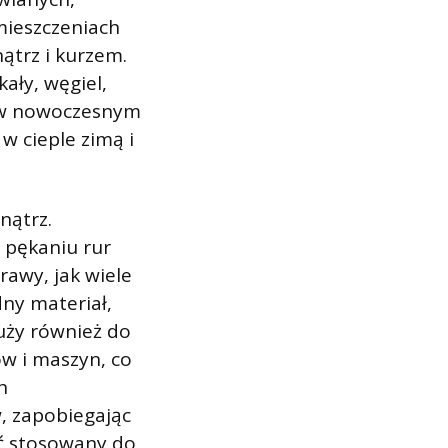
mieszczeniach
ątrz i kurzem.
ały, węgiel,
ia w nowoczesnym
w cieple zimą i
nątrz.
 pękaniu rur
rawy, jak wiele
dny materiał,
uży również do
ów i maszyn, co
h
, zapobiegając
ć stosowany do