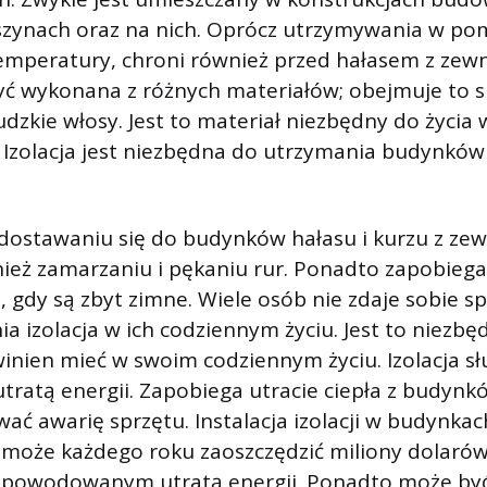
szynach oraz na nich. Oprócz utrzymywania w po
mperatury, chroni również przed hałasem z zewn
yć wykonana z różnych materiałów; obejmuje to sk
ludzkie włosy. Jest to materiał niezbędny do życ
 Izolacja jest niezbędna do utrzymania budynków 
dostawaniu się do budynków hałasu i kurzu z zew
ież zamarzaniu i pękaniu rur. Ponadto zapobiega
gdy są zbyt zimne. Wiele osób nie zdaje sobie sp
ia izolacja w ich codziennym życiu. Jest to niezbę
inien mieć w swoim codziennym życiu. Izolacja sł
tratą energii. Zapobiega utracie ciepła z budynk
 awarię sprzętu. Instalacja izolacji w budynkac
może każdego roku zaoszczędzić miliony dolarów
powodowanym utratą energii. Ponadto może by