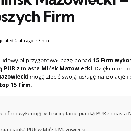
pszych Firm
pdated
4 lata ago
3 min
udowy.pl przygotował bazę ponad
15 Firm wyko
ną PUR z miasta Mińsk Mazowiecki
. Dzięki nam m
azowiecki
mogą zlecić swoją usługę na izolację i 
top 15 Firm
.
ych firm wykonujących ocieplanie pianką PUR z miasta 
ania pianką PUR w Mińsk Mazowiecki