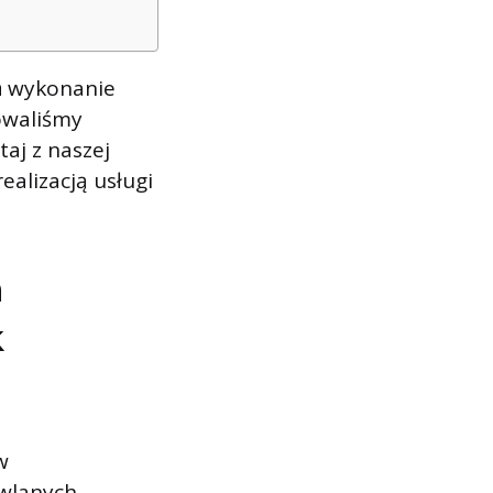
a
wykonanie
owaliśmy
taj z naszej
realizacją usługi
h
k
w
wlanych,