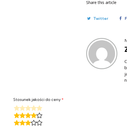
Share
this article
Twitter
N
C
b
j
n
Stosunek jakości do ceny
*