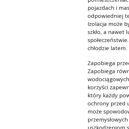
pojazdach i ma
odpowiedniej te
Izolacja może b
szkło, a nawet 
społeczeństwie.
chłodzie latem.
Zapobiega prze
Zapobiega równ
wodociągowych, 
korzyści zapewn
który każdy pow
ochrony przed u
może spowodować
przemysłowych 
uszkodzeniom s