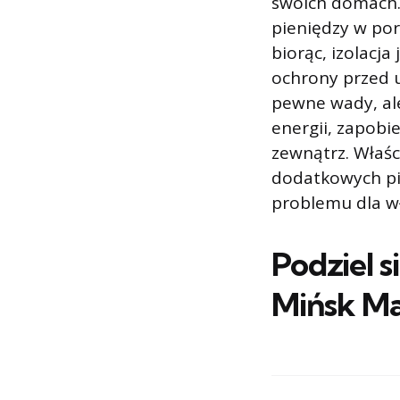
swoich domach. 
pieniędzy w po
biorąc, izolacj
ochrony przed u
pewne wady, ale
energii, zapobi
zewnątrz. Właśc
dodatkowych pi
problemu dla wł
Podziel s
Mińsk M