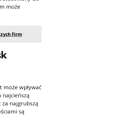
sem może
szych Firm
sk
zt może wpływać
a najcieńszą
t za najgrubszą
ościami są