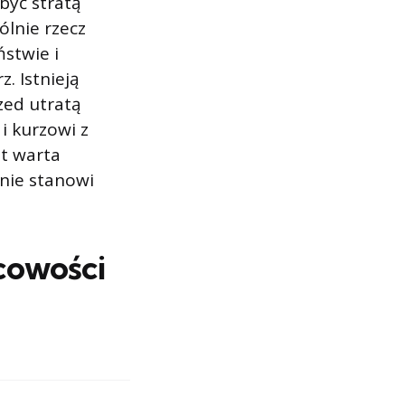
być stratą
lnie rzecz
ństwie i
. Istnieją
zed utratą
i kurzowi z
st warta
nie stanowi
scowości