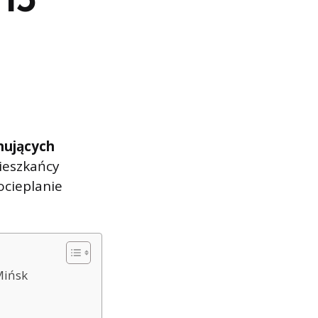
nujących
ieszkańcy
ocieplanie
Mińsk