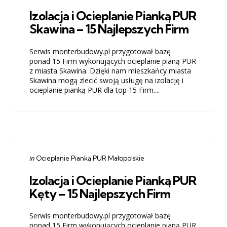
in
Izolacja i Ocieplanie Pianką PUR
Skawina – 15 Najlepszych Firm
Serwis monterbudowy.pl przygotował bazę
ponad 15 Firm wykonujących ocieplanie pianą PUR
z miasta Skawina. Dzięki nam mieszkańcy miasta
Skawina mogą zlecić swoją usługę na izolację i
ocieplanie pianką PUR dla top 15 Firm....
Categories
Posted
in
Ocieplanie Pianką PUR Małopolskie
in
Izolacja i Ocieplanie Pianką PUR
Kęty – 15 Najlepszych Firm
Serwis monterbudowy.pl przygotował bazę
ponad 15 Firm wykonujących ocieplanie pianą PUR