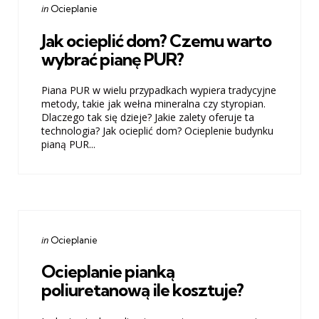
Categories
Posted
in
Ocieplanie
in
Jak ocieplić dom? Czemu warto
wybrać pianę PUR?
Piana PUR w wielu przypadkach wypiera tradycyjne
metody, takie jak wełna mineralna czy styropian.
Dlaczego tak się dzieje? Jakie zalety oferuje ta
technologia? Jak ocieplić dom? Ocieplenie budynku
pianą PUR...
Categories
Posted
in
Ocieplanie
in
Ocieplanie pianką
poliuretanową ile kosztuje?