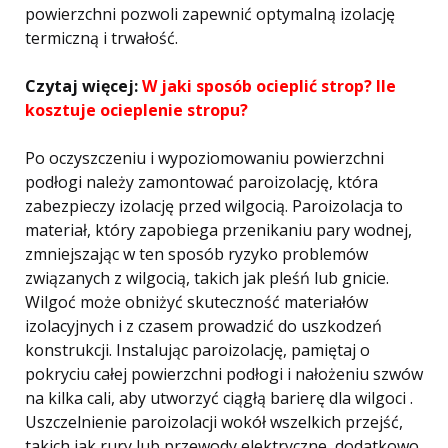
powierzchni pozwoli zapewnić optymalną izolację
termiczną i trwałość.
Czytaj więcej:
W jaki sposób ocieplić strop? Ile
kosztuje ocieplenie stropu?
Po oczyszczeniu i wypoziomowaniu powierzchni
podłogi należy zamontować paroizolację, która
zabezpieczy izolację przed wilgocią. Paroizolacja to
materiał, który zapobiega przenikaniu pary wodnej,
zmniejszając w ten sposób ryzyko problemów
związanych z wilgocią, takich jak pleśń lub gnicie.
Wilgoć może obniżyć skuteczność materiałów
izolacyjnych i z czasem prowadzić do uszkodzeń
konstrukcji. Instalując paroizolację, pamiętaj o
pokryciu całej powierzchni podłogi i nałożeniu szwów
na kilka cali, aby utworzyć ciągłą barierę dla wilgoci .
Uszczelnienie paroizolacji wokół wszelkich przejść,
takich jak rury lub przewody elektryczne, dodatkowo