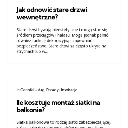
in
Jak odnowić stare drzwi
wewnętrzne?
Stare drzwi bywają nieestetyczne i mogą stać się
źródłem przeciągów i hałasu. Mogą jednak pełnić
również funkcję dekoracyjną i zapewniać
bezpieczeństwo. Stare drzwi są często ukryte na
strychach lub w...
Categories
Posted
in
Cenniki Usług
Porady i Inspiracje
in
Ile kosztuje montaż siatki na
balkonie?
Siatka balkonowa to rodzaj siatki zabezpieczającej,
która służy do ochrony ptaków przed upadkiem.