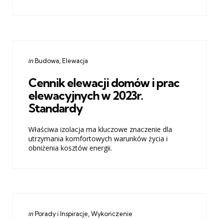
Categories
Posted
in
Budowa
Elewacja
in
Cennik elewacji domów i prac
elewacyjnych w 2023r.
Standardy
Właściwa izolacja ma kluczowe znaczenie dla
utrzymania komfortowych warunków życia i
obniżenia kosztów energii.
Categories
Posted
in
Porady i Inspiracje
Wykończenie