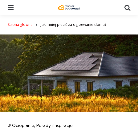
Menu
Se
Strona główna
Jak mniej płacić za ogrzewanie domu?
Categories
post
w
Ocieplanie
Porady i Inspiracje
w