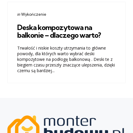
Categories
Posted
in
Wykończenie
in
Deska kompozytowa na
balkonie – dlaczego warto?
Trwałość i niskie koszty utrzymania to główne
powody, dla których warto wybrać deski
kompozytowe na podłogę balkonową . Deski te z
biegiem czasu przeszły znaczące ulepszenia, dzięki
czemu są bardziej...