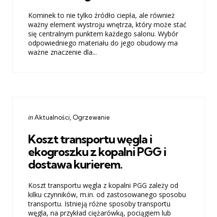
Kominek to nie tylko źródło ciepła, ale również
ważny element wystroju wnętrza, który może stać
się centralnym punktem każdego salonu. Wybór
odpowiedniego materiału do jego obudowy ma
ważne znaczenie dla...
Categories
Posted
in
Aktualności
Ogrzewanie
in
Koszt transportu węgla i
ekogroszku z kopalni PGG i
dostawa kurierem.
Koszt transportu węgla z kopalni PGG zależy od
kilku czynników, m.in. od zastosowanego sposobu
transportu. Istnieją różne sposoby transportu
węgla, na przykład ciężarówką, pociągiem lub