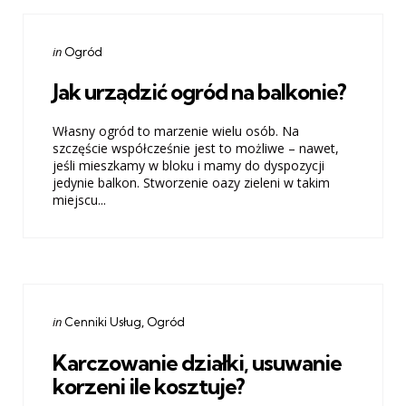
Categories
Posted
in
Ogród
in
Jak urządzić ogród na balkonie?
Własny ogród to marzenie wielu osób. Na
szczęście współcześnie jest to możliwe – nawet,
jeśli mieszkamy w bloku i mamy do dyspozycji
jedynie balkon. Stworzenie oazy zieleni w takim
miejscu...
Categories
Posted
in
Cenniki Usług
Ogród
in
Karczowanie działki, usuwanie
korzeni ile kosztuje?