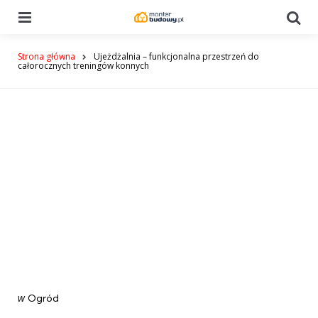
Menu
Se
Strona główna
Ujeżdżalnia – funkcjonalna przestrzeń do
całorocznych treningów konnych
Categories
post
w
Ogród
w