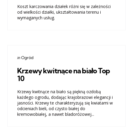
Koszt karczowania działek różni się w zależności
od wielkości działki, ukształtowania terenu i
wymaganych usług.
Categories
Posted
in
Ogród
in
Krzewy kwitnące na biało Top
10
Krzewy kwitnące na biało są piękną ozdobą
każdego ogrodu, dodając krajobrazowi elegancji i
jasności. Krzewy te charakteryzują się kwiatami w
odcieniach bieli, od czysto białej do
kremowobiałej, a nawet bladoróżowej...