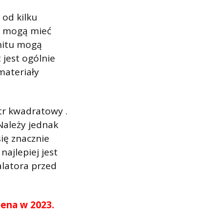
 od kilku
ji mogą mieć
anitu mogą
jest ogólnie
materiały
tr kwadratowy .
 Należy jednak
się znacznie
ajlepiej jest
latora przed
ena w 2023.