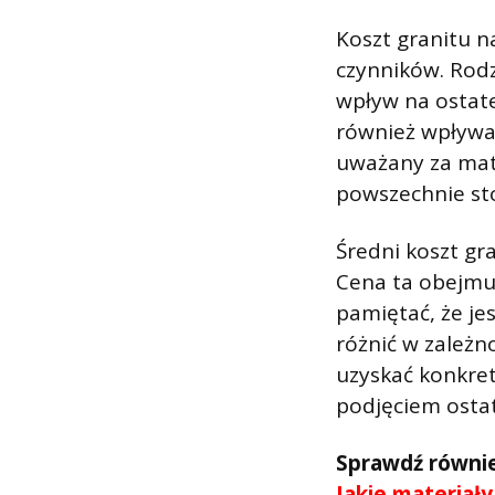
Koszt granitu n
czynników. Rodz
wpływ na ostate
również wpływać
uważany za mater
powszechnie st
Średni koszt gr
Cena ta obejmuj
pamiętać, że jes
różnić w zależn
uzyskać konkre
podjęciem ostat
Sprawdź równi
Jakie materiały