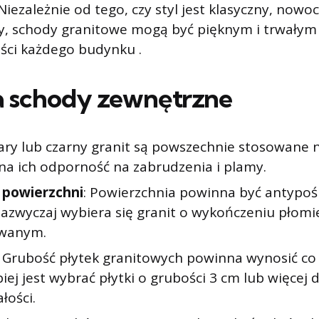
iezależnie od tego, czy styl jest klasyczny, nowoc
y, schody granitowe mogą być pięknym i trwały
ści każdego budynku .
a schody zewnętrzne
zary lub czarny granit są powszechnie stosowane 
na ich odporność na zabrudzenia i plamy.
 powierzchni
: Powierzchnia powinna być antypoś
zazwyczaj wybiera się granit o wykończeniu płom
owanym.
: Grubość płytek granitowych powinna wynosić co
piej jest wybrać płytki o grubości 3 cm lub więcej
łości.