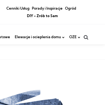
Cenniki Usług
Porady i Inspiracje
Ogród
DIY – Zrób to Sam
Search
etowe
Elewacje i ocieplenia domu
OZE