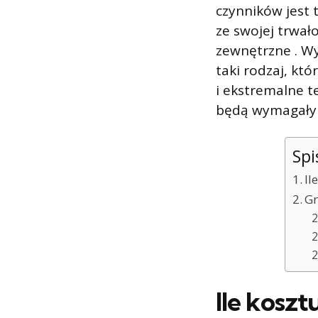
czynników jest 
ze swojej trwał
zewnętrzne . Wy
taki rodzaj, któ
i ekstremalne t
będą wymagały 
Spi
Il
Gr
Ile kosz