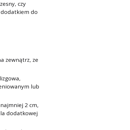
zesny, czy
m dodatkiem do
na zewnątrz, ze
lizgowa,
ieniowanym lub
 najmniej 2 cm,
 dla dodatkowej