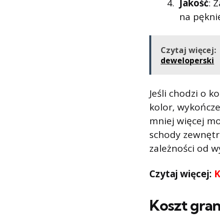
Jakość
: 
na pękni
Czytaj więcej:
deweloperski
Jeśli chodzi o k
kolor, wykończe
mniej więcej mo
schody zewnętrz
zależności od 
Czytaj więcej:
K
Koszt gra