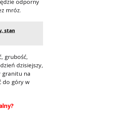
 będzie odporny
ez mróz.
, stan
ć, grubość,
zień dzisiejszy,
 granitu na
ć do góry w
alny?