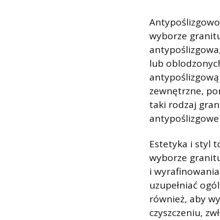
Antypoślizgowoś
wyborze granit
antypoślizgowa
lub oblodzonyc
antypoślizgową
zewnętrzne, pon
taki rodzaj gra
antypoślizgowe 
Estetyka i styl
wyborze granit
i wyrafinowania
uzupełniać ogól
również, aby wyb
czyszczeniu, z