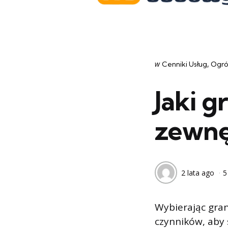
Categories
post
w
Cenniki Usług
Ogr
w
Jaki g
zewnę
2 lata ago
5
Wybierając gran
czynników, aby 