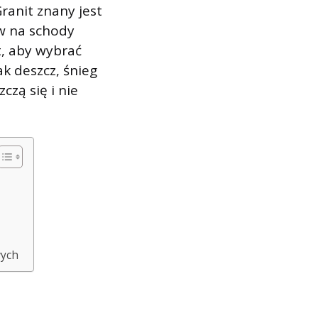
ranit znany jest
ów na schody
t, aby wybrać
ak deszcz, śnieg
czą się i nie
wych