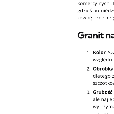
komercyjnych . N
gdzieś pomiędz
zewnętrznej czę
Granit n
Kolor
: S
względu 
Obróbka
dlatego 
szczotk
Grubość
ale najle
wytrzyma