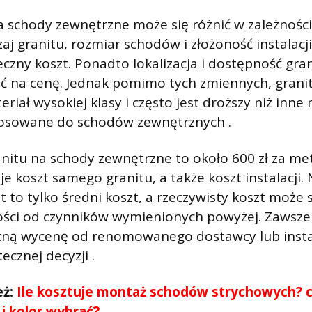
a schody zewnętrzne może się różnić w zależności
aj granitu, rozmiar schodów i złożoność instalac
czny koszt. Ponadto lokalizacja i dostępność gr
 na cenę. Jednak pomimo tych zmiennych, granit 
iał wysokiej klasy i często jest droższy niż inne 
osowane do schodów zewnętrznych .
anitu na schody zewnętrzne to około 600 zł za me
e koszt samego granitu, a także koszt instalacji.
t to tylko średni koszt, a rzeczywisty koszt może 
ości od czynników wymienionych powyżej. Zawsze n
tną wycenę od renomowanego dostawcy lub insta
ecznej decyzji .
eż:
Ile kosztuje montaż schodów strychowych? c
 i kolor wybrać?