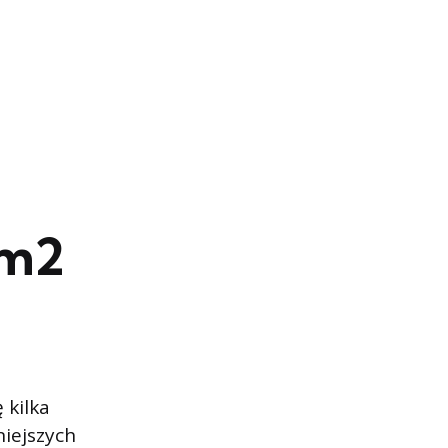
 m2
 kilka
niejszych