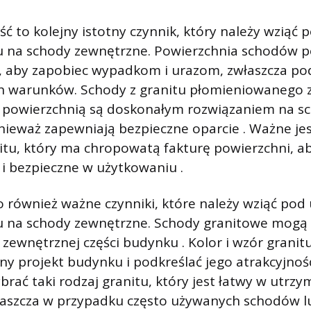
ć to kolejny istotny czynnik, który należy wziąć
u na schody zewnętrzne. Powierzchnia schodów 
, aby zapobiec wypadkom i urazom, zwłaszcza p
h warunków. Schody z granitu płomieniowanego 
 powierzchnią są doskonałym rozwiązaniem na s
ieważ zapewniają bezpieczne oparcie . Ważne jes
nitu, który ma chropowatą fakturę powierzchni, a
i bezpieczne w użytkowaniu .
 to również ważne czynniki, które należy wziąć po
u na schody zewnętrzne. Schody granitowe mogą 
 zewnętrznej części budynku . Kolor i wzór grani
ny projekt budynku i podkreślać jego atrakcyjnoś
rać taki rodzaj granitu, który jest łatwy w utrzy
właszcza w przypadku często używanych schodów 