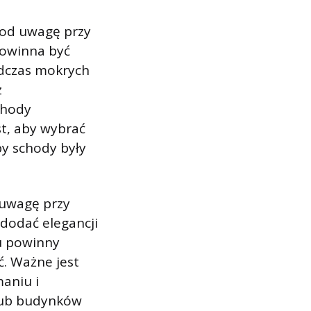
 pod uwagę przy
powinna być
odczas mokrych
z
chody
t, aby wybrać
by schody były
d uwagę przy
dodać elegancji
tu powinny
ć. Ważne jest
maniu i
lub budynków