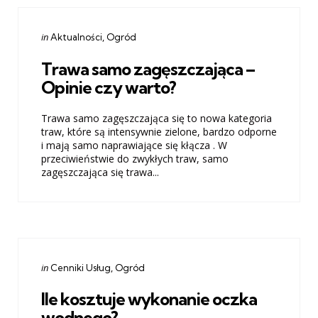
Categories
Posted
in
Aktualności
Ogród
in
Trawa samo zagęszczająca –
Opinie czy warto?
Trawa samo zagęszczająca się to nowa kategoria
traw, które są intensywnie zielone, bardzo odporne
i mają samo naprawiające się kłącza . W
przeciwieństwie do zwykłych traw, samo
zagęszczająca się trawa...
Categories
Posted
in
Cenniki Usług
Ogród
in
Ile kosztuje wykonanie oczka
wodnego?