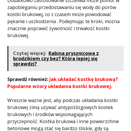
Dodatkowo zastosowanie szczeliwa może pomóc w
zapobieganiu przedostawaniu się wody do porów
kostki brukowej, co z czasem może powodować
pękanie i uszkodzenia . Podejmując te kroki, można
znacznie poprawić żywotność i trwałość kostki
brukowej.
Czytaj więcej:
Kabina prysznicowa z
brodzikiem czy bez? Która lepiej się
sprawdzi?
Sprawdź również:
Jak układać kostkę brukową?
Popularne wzory układania kostki brukowej.
Wreszcie ważne jest, aby podczas układania kostki
brukowej zimą używać antypoślizgowych kostek
brukowych i środków wspomagających
przyczepność. Kostka brukowa i inne powierzchnie
betonowe mogą stać się bardzo śliskie, gdy są