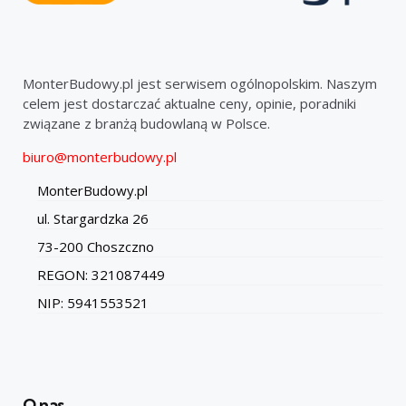
MonterBudowy.pl jest serwisem ogólnopolskim. Naszym
celem jest dostarczać aktualne ceny, opinie, poradniki
związane z branżą budowlaną w Polsce.
biuro@monterbudowy.pl
MonterBudowy.pl
ul. Stargardzka 26
73-200 Choszczno
REGON: 321087449
NIP: 5941553521
O nas