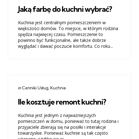
in
Jaką farbę do kuchni wybrać?
Kuchnia jest centralnym pomieszczeniem w
większości domów. To miejsce, w którym rodzina
spędza najwięcej czasu. Pomieszczenie to
powinno być funkcjonalne, ale także dobrze
wyglądać i dawać poczucie komfortu. Co roku...
Categories
Posted
in
Cenniki Usług
Kuchnia
in
Ile kosztuje remont kuchni?
Kuchnia jest jednym z najważniejszych
pomieszczeń w domu, ponieważ to tutaj rodzina i
przyjaciele zbierają się na posiłki i interakcje
towarzyskie. Ponieważ kuchnie są tak często
używane, szybko się w...