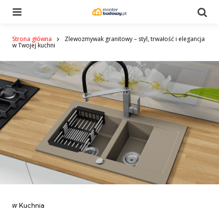
Menu
Se
Strona główna
Zlewozmywak granitowy – styl, trwałość i elegancja
w Twojej kuchni
Categories
post
w
Kuchnia
w