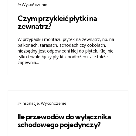
Categories
Posted
in
Wykończenie
in
Czym przykleić płytki na
zewnątrz?
W przypadku montażu płytek na zewnątrz, np. na
balkonach, tarasach, schodach czy cokołach,
niezbędny jest odpowiedni klej do płytek. Klej nie
tylko trwale łączy płytki z podłożem, ale także
zapewnia...
Categories
Posted
in
Instalacje
Wykończenie
in
Ile przewodów do wyłącznika
schodowego pojedynczy?