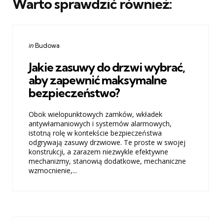
Warto sprawdzić również:
Categories
Posted
in
Budowa
in
Jakie zasuwy do drzwi wybrać,
aby zapewnić maksymalne
bezpieczeństwo?
Obok wielopunktowych zamków, wkładek
antywłamaniowych i systemów alarmowych,
istotną rolę w kontekście bezpieczeństwa
odgrywają zasuwy drzwiowe. Te proste w swojej
konstrukcji, a zarazem niezwykle efektywne
mechanizmy, stanowią dodatkowe, mechaniczne
wzmocnienie,...