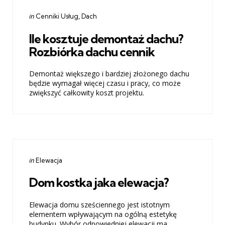
Categories
Posted
in
Cenniki Usług
Dach
in
Ile kosztuje demontaż dachu?
Rozbiórka dachu cennik
Demontaż większego i bardziej złożonego dachu
będzie wymagał więcej czasu i pracy, co może
zwiększyć całkowity koszt projektu.
Categories
Posted
in
Elewacja
in
Dom kostka jaka elewacja?
Elewacja domu sześciennego jest istotnym
elementem wpływającym na ogólną estetykę
budynku. Wybór odpowiedniej elewacji ma