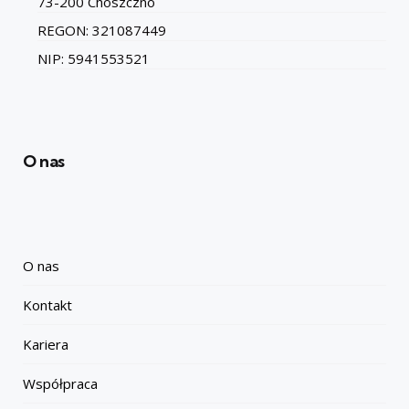
73-200 Choszczno
REGON: 321087449
NIP: 5941553521
O nas
O nas
Kontakt
Kariera
Współpraca