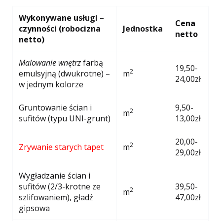
Wykonywane usługi –
Cena
czynności (robocizna
Jednostka
netto
netto)
Malowanie wnętrz
farbą
19,50-
2
emulsyjną (dwukrotne) –
m
24,00zł
w jednym kolorze
Gruntowanie ścian i
9,50-
2
m
sufitów (typu UNI-grunt)
13,00zł
20,00-
2
Zrywanie starych tapet
m
29,00zł
Wygładzanie ścian i
sufitów (2/3-krotne ze
39,50-
2
m
szlifowaniem), gładź
47,00zł
gipsowa