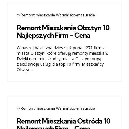
Categories
Posted
in
Remont mieszkania Warmińsko-mazurskie
in
Remont Mieszkania Olsztyn 10
Najlepszych Firm – Cena
W naszej bazie znajdziesz już ponad 271 firm z
miasta Olsztyn, które oferują remonty mieszkań.
Dzięki nam mieszkańcy miasta Olsztyn mogą
zlecić swoje usługi dla top 10 firm. Mieszkańcy
Olsztyn...
Categories
Posted
in
Remont mieszkania Warmińsko-mazurskie
in
Remont Mieszkania Ostróda 10
Najlepszych Firm – Cena