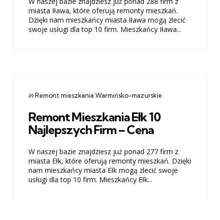
W naszej bazie znajdziesz już ponad 288 firm z
miasta Iława, które oferują remonty mieszkań.
Dzięki nam mieszkańcy miasta Iława mogą zlecić
swoje usługi dla top 10 firm. Mieszkańcy Iława...
Categories
Posted
in
Remont mieszkania Warmińsko-mazurskie
in
Remont Mieszkania Ełk 10
Najlepszych Firm – Cena
W naszej bazie znajdziesz już ponad 277 firm z
miasta Ełk, które oferują remonty mieszkań. Dzięki
nam mieszkańcy miasta Ełk mogą zlecić swoje
usługi dla top 10 firm. Mieszkańcy Ełk...