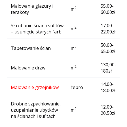
Malowanie glazury i
55,00-
2
m
terakoty
60,00zł
Skrobanie ścian i sufitów
17,00-
2
m
– usunięcie starych farb
22,00zł
50,00-
2
Tapetowanie ścian
m
65,00zł
130,00-
2
Malowanie drzwi
m
180zł
14,00-
Malowanie grzejników
żebro
18,00zł
Drobne szpachlowanie,
12,00-
2
uzupełnianie ubytków
m
20,50zł
na ścianach i sufitach