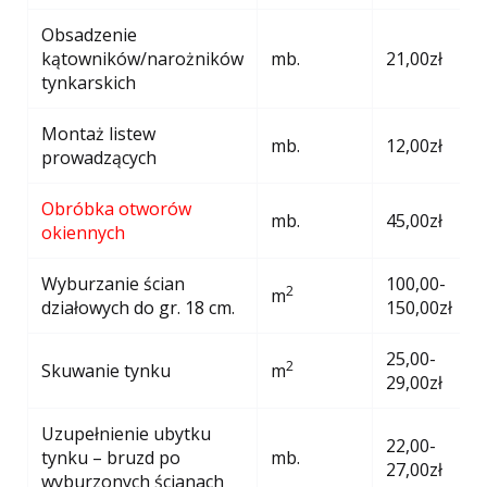
Obsadzenie
kątowników/narożników
mb.
21,00zł
tynkarskich
Montaż listew
mb.
12,00zł
prowadzących
Obróbka otworów
mb.
45,00zł
okiennych
Wyburzanie ścian
100,00-
2
m
działowych do gr. 18 cm.
150,00zł
25,00-
2
Skuwanie tynku
m
29,00zł
Uzupełnienie ubytku
22,00-
tynku – bruzd po
mb.
27,00zł
wyburzonych ścianach