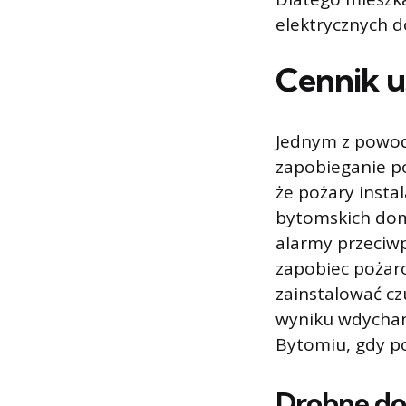
elektrycznych d
Cennik u
Jednym z powodó
zapobieganie po
że pożary insta
bytomskich dom
alarmy przeciwp
zapobiec pożaro
zainstalować czu
wyniku wdychan
Bytomiu, gdy po
Drobne do