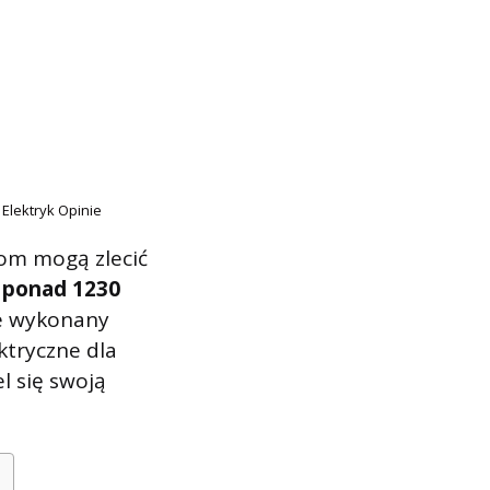
 Elektryk Opinie
tom mogą zlecić
ż
ponad 1230
e wykonany
ktryczne dla
l się swoją