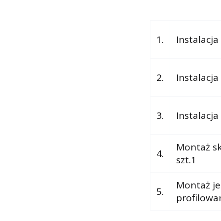
1.
Instalacj
2.
Instalacj
3.
Instalacj
Montaż sk
4.
szt.1
Montaż je
5.
profilowa