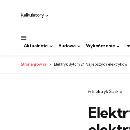
Kalkulatory
Menu
Aktualności
Budowa
Wykończenie
In
Strona główna
Elektryk Bytom 21 Najlepszych elektryków
Categories
post
w
Elektryk Śląskie
w
Elekt
elekt