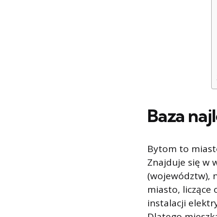
Baza naj
Bytom to miast
Znajduje się w
(województw), n
miasto, licząc
instalacji elek
Dlatego mieszk