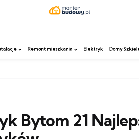
stalacje
Remont mieszkania
Elektryk
Domy Szkiel
ryk Bytom 21 Najle
ryków