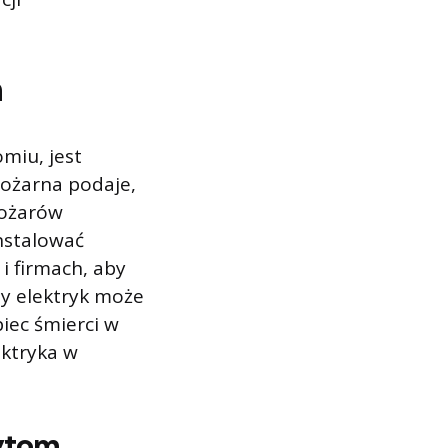
m
miu, jest
Pożarna podaje,
pożarów
nstalować
i firmach, aby
ny elektryk może
biec śmierci w
ektryka w
ytom