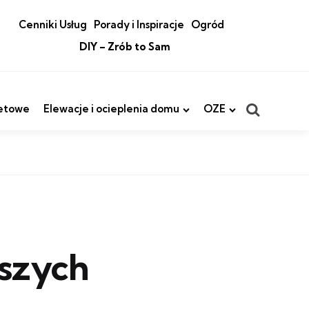
Cenniki Usług
Porady i Inspiracje
Ogród
DIY – Zrób to Sam
Search
etowe
Elewacje i ocieplenia domu
OZE
pszych