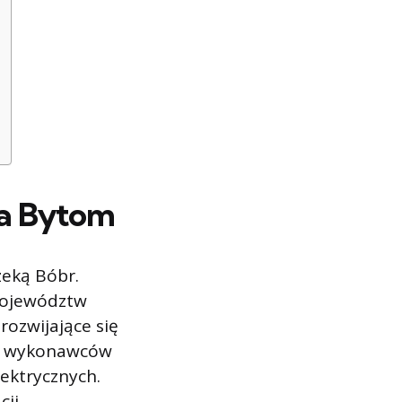
ta Bytom
zeką Bóbr.
województw
rozwijające się
lu wykonawców
lektrycznych.
cji