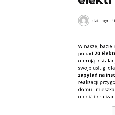
4 lata ago
U
W naszej bazie 
ponad
20 Elek
oferują instala
swoje usługi dl
zapytań na inst
realizacji przyg
domu i mieszkan
opinią i realiza