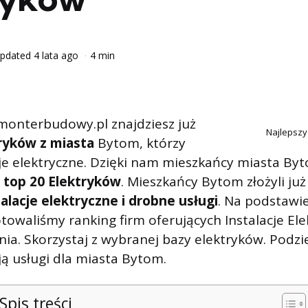
pdated
4 lata ago
4 min
monterbudowy.pl znajdziesz już
Najlepszy
tryków z miasta
Bytom, którzy
cje elektryczne. Dzięki nam mieszkańcy miasta By
a
top 20 Elektryków
. Mieszkańcy Bytom złożyli ju
alacje elektryczne i drobne usługi
. Na podstawi
otowaliśmy ranking firm oferujących Instalacje Ele
ia. Skorzystaj z wybranej bazy elektryków. Podzie
cją usługi dla miasta Bytom.
Spis treści