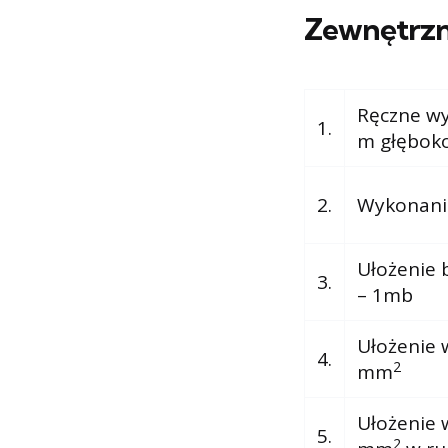
Zewnętrzn
Ręczne wy
1.
m głęboko
2.
Wykonanie
Ułożenie 
3.
– 1mb
Ułożenie 
4.
2
mm
Ułożenie 
5.
2