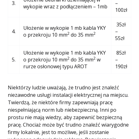
3.
–
wykopie wraz z podłączeniem – 1mb
100zł
35zł
Ułożenie w wykopie 1 mb kabla YKY
4.
–
2
2
o przekroju 10 mm
do 35 mm
55zł
Ułożenie w wykopie 1 mb kabla YKY
85zł
2
2
5.
o przekroju 10 mm
do 35 mm
w
–
rurze osłonowej typu AROT
190zł
Niektórzy ludzie uważają, że trudno jest znaleźć
niezawodne usługi instalacji elektrycznej na miejscu.
Twierdzą, że niektóre firmy zapewniają pracę
niespełniającą norm lub niebezpieczną. Inni po
prostu nie mają wiedzy, aby zapewnić bezpieczną
pracę. Chociaż może być trudno znaleźć wiarygodne
firmy lokalnie, jest to możliwe, jeśli zostanie