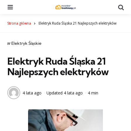
Menu
Se
Strona główna
Elektryk Ruda Śląska 21 Najlepszych elektryków
Categories
post
w
Elektryk Śląskie
w
Elektryk Ruda Śląska 21
Najlepszych elektryków
4 lata ago
Updated
4 lata ago
4 min