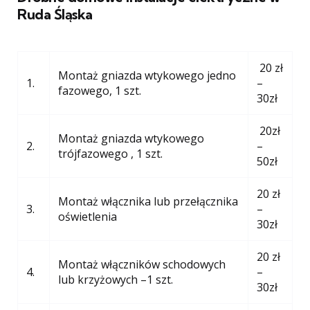
Ruda Śląska
20 zł
Montaż gniazda wtykowego jedno
1.
–
fazowego, 1 szt.
30zł
20zł
Montaż gniazda wtykowego
2.
–
trójfazowego , 1 szt.
50zł
20 zł
Montaż włącznika lub przełącznika
3.
–
oświetlenia
30zł
20 zł
Montaż włączników schodowych
4.
–
lub krzyżowych –1 szt.
30zł