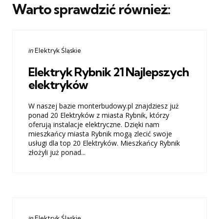
Warto sprawdzić również:
Categories
Posted
in
Elektryk Śląskie
in
Elektryk Rybnik 21 Najlepszych
elektryków
W naszej bazie monterbudowy.pl znajdziesz już
ponad 20 Elektryków z miasta Rybnik, którzy
oferują instalacje elektryczne. Dzięki nam
mieszkańcy miasta Rybnik mogą zlecić swoje
usługi dla top 20 Elektryków. Mieszkańcy Rybnik
złożyli już ponad...
Categories
Posted
in
Elektryk Śląskie