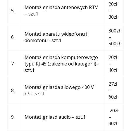
20zł
Montaż gniazda antenowych RTV
5.
–
– szt.1
30zł
300zł
Montaż aparatu wideofonu i
6.
–
domofonu –szt.1
500zł
Montaż gniazda komputerowego
20zł
7.
typu RJ 45 (zależnie od kategorii)–
–
szt.1
40zł
27zł
Montaż gniazda siłowego 400 V
8.
–
n/t –szt.1
60zł
20zł
9.
Montaż gniazd audio – szt.1
–
30zł