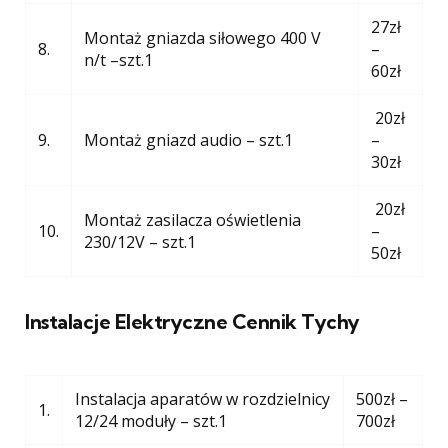
27zł
Montaż gniazda siłowego 400 V
8.
–
n/t –szt.1
60zł
20zł
9.
Montaż gniazd audio – szt.1
–
30zł
20zł
Montaż zasilacza oświetlenia
10.
–
230/12V – szt.1
50zł
Instalacje Elektryczne Cennik Tychy
Instalacja aparatów w rozdzielnicy
500zł –
1.
12/24 moduły – szt.1
700zł