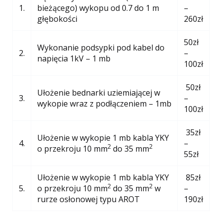
1.
bieżącego) wykopu od 0.7 do 1 m
–
głębokości
260zł
50zł
Wykonanie podsypki pod kabel do
2.
–
napięcia 1kV – 1 mb
100zł
50zł
Ułożenie bednarki uziemiającej w
3.
–
wykopie wraz z podłączeniem – 1mb
100zł
35zł
Ułożenie w wykopie 1 mb kabla YKY
4.
–
2
2
o przekroju 10 mm
do 35 mm
55zł
Ułożenie w wykopie 1 mb kabla YKY
85zł
2
2
5.
o przekroju 10 mm
do 35 mm
w
–
rurze osłonowej typu AROT
190zł