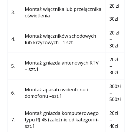
20 zł
Montaż włącznika lub przełącznika
3.
–
oświetlenia
30zł
20 zł
Montaż włączników schodowych
4.
–
lub krzyżowych –1 szt.
30zł
20zł
Montaż gniazda antenowych RTV
5.
–
– szt.1
30zł
300zł
Montaż aparatu wideofonu i
6.
–
domofonu –szt.1
500zł
Montaż gniazda komputerowego
20zł
7.
typu RJ 45 (zależnie od kategorii)–
–
szt.1
40zł