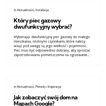
Categories
Posted
in
Aktualności
Instalacje
in
Który piec gazowy
dwufunkcyjny wybrać?
Wybierając dwufunkcyjny piec gazowy do małego
mieszkania, istotnymi czynnikami, które należy
wziąć pod uwagę są jego wielkość i pojemność.
Piec musi być odpowiednio dobrany, aby sprostać
zapotrzebowaniu pomieszczenia na ogrzewanie...
Categories
Posted
in
Aktualności
Porady i Inspiracje
in
Jak zobaczyć swój dom na
Mapach Google?