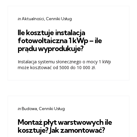
Categories
Posted
in
Aktualności
Cenniki Usług
in
Ile kosztuje instalacja
fotowoltaiczna 1 kWp – ile
prądu wyprodukuje?
Instalacja systemu słonecznego o mocy 1 kWp
może kosztować od 5000 do 10 000 zł.
Categories
Posted
in
Budowa
Cenniki Usług
in
Montaż płyt warstwowych ile
kosztuje? Jak zamontować?