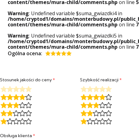
content/themes/mura-child/comments.php
on line
5
Warning
: Undefined variable $suma_gwiazdki4 in
/home/cryptod1/domains/monterbudowy.pl/public_
content/themes/mura-child/comments.php
on line
7
Warning
: Undefined variable $suma_gwiazdki5 in
/home/cryptod1/domains/monterbudowy.pl/public_
content/themes/mura-child/comments.php
on line
7
Ogólna ocena:
Oceniony
5
na 5.
Stosunek jakości do ceny
*
Szybkość realizacji
*
Obsługa klienta
*