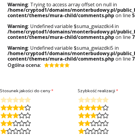
Warning
: Trying to access array offset on null in
/home/cryptod1/domains/monterbudowy.pl/public_
content/themes/mura-child/comments.php
on line
5
Warning
: Undefined variable $suma_gwiazdki4 in
/home/cryptod1/domains/monterbudowy.pl/public_
content/themes/mura-child/comments.php
on line
7
Warning
: Undefined variable $suma_gwiazdki5 in
/home/cryptod1/domains/monterbudowy.pl/public_
content/themes/mura-child/comments.php
on line
7
Ogólna ocena:
Oceniony
5
na 5.
Stosunek jakości do ceny
*
Szybkość realizacji
*