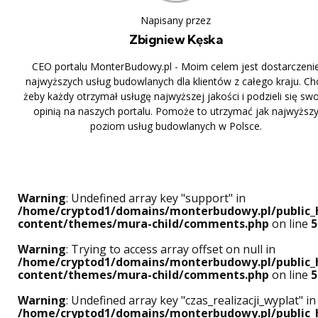
Napisany przez
Zbigniew Kęska
CEO portalu MonterBudowy.pl - Moim celem jest dostarczeni
najwyższych usług budowlanych dla klientów z całego kraju. Ch
żeby każdy otrzymał usługę najwyższej jakości i podzieli się sw
opinią na naszych portalu. Pomoże to utrzymać jak najwyższ
poziom usług budowlanych w Polsce.
Warning
: Undefined array key "support" in
/home/cryptod1/domains/monterbudowy.pl/public_
content/themes/mura-child/comments.php
on line
5
Warning
: Trying to access array offset on null in
/home/cryptod1/domains/monterbudowy.pl/public_
content/themes/mura-child/comments.php
on line
5
Warning
: Undefined array key "czas_realizacji_wyplat" in
/home/cryptod1/domains/monterbudowy.pl/public_