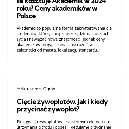
Ile kosztuje Akademik w 2024
roku? Ceny akademików w
Polsce
Akademiki to popularna forma zakwaterowania dla
studentów, którzy chcą zaoszczędzić na kosztach
życia i nawiązać nowe znajomości. Jednak ceny
akademików mogą się znacznie różnić w
zależności od miasta, lokalizacji, standardu...
Categories
Posted
in
Aktualności
Ogród
in
Cięcie żywopłotów. Jak i kiedy
przycinać żywopłot?
Pielęgnacja żywopłotów jest istotnym elementem
utrzymania ogrodu i posesji. Regularne przycinanie