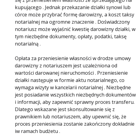
się z przeniesieniem własności ze sprzedającego na
kupującego . Jednak przekazanie działki synowi lub
córce może przybrać formę darowizny, a koszt taksy
notarialnej ma ogromne znaczenie . Doświadczony
notariusz może wyjaśnić kwestię darowizny działki, w
tym niezbędne dokumenty, opłaty, podatki, taksę
notarialną .
Opłata za przeniesienie własności w drodze umowy
darowizny z notariuszem jest uzależniona od
wartości darowanej nieruchomości . Przeniesienie
działki następuje w formie aktu notarialnego, co
wymaga wizyty w kancelarii notarialnej . Niezbędne
jest posiadanie wszystkich niezbędnych dokumentów
i informacji, aby zapewnić sprawny proces transferu.
Dlatego wskazane jest skonsultowanie się z
prawnikiem lub notariuszem, aby upewnić się, że
proces przeniesienia zostanie zakończony dokładnie
iw ramach budżetu .