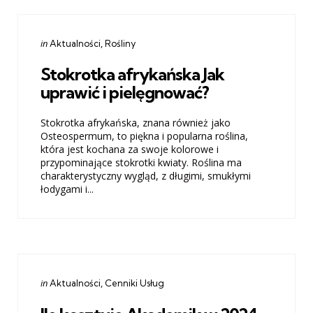
Categories
Posted
in
Aktualności
Rośliny
in
Stokrotka afrykańska Jak
uprawić i pielęgnować?
Stokrotka afrykańska, znana również jako
Osteospermum, to piękna i popularna roślina,
która jest kochana za swoje kolorowe i
przypominające stokrotki kwiaty. Roślina ma
charakterystyczny wygląd, z długimi, smukłymi
łodygami i...
Categories
Posted
in
Aktualności
Cenniki Usług
in