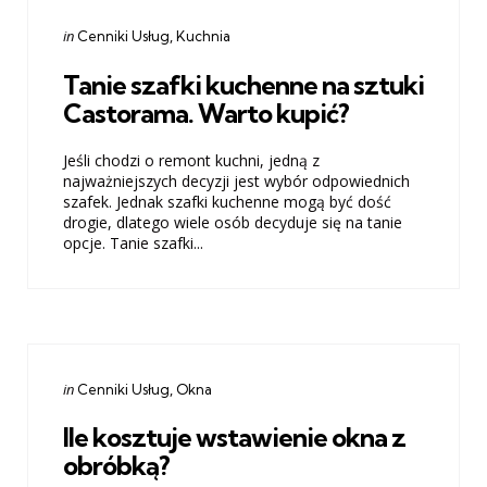
Categories
Posted
in
Cenniki Usług
Kuchnia
in
Tanie szafki kuchenne na sztuki
Castorama. Warto kupić?
Jeśli chodzi o remont kuchni, jedną z
najważniejszych decyzji jest wybór odpowiednich
szafek. Jednak szafki kuchenne mogą być dość
drogie, dlatego wiele osób decyduje się na tanie
opcje. Tanie szafki...
Categories
Posted
in
Cenniki Usług
Okna
in
Ile kosztuje wstawienie okna z
obróbką?