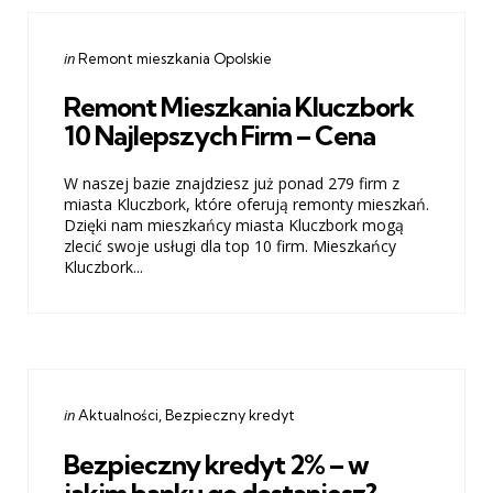
Categories
Posted
in
Remont mieszkania Opolskie
in
Remont Mieszkania Kluczbork
10 Najlepszych Firm – Cena
W naszej bazie znajdziesz już ponad 279 firm z
miasta Kluczbork, które oferują remonty mieszkań.
Dzięki nam mieszkańcy miasta Kluczbork mogą
zlecić swoje usługi dla top 10 firm. Mieszkańcy
Kluczbork...
Categories
Posted
in
Aktualności
Bezpieczny kredyt
in
Bezpieczny kredyt 2% – w
jakim banku go dostaniesz?