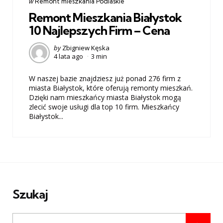
post
w
Remont mieszkania Podlaskie
w
Remont Mieszkania Białystok
10 Najlepszych Firm – Cena
Posted
by
Zbigniew Kęska
4 lata ago
3 min
by
W naszej bazie znajdziesz już ponad 276 firm z
miasta Białystok, które oferują remonty mieszkań.
Dzięki nam mieszkańcy miasta Białystok mogą
zlecić swoje usługi dla top 10 firm. Mieszkańcy
Białystok...
Szukaj