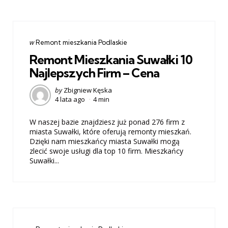
Categories
post
w
Remont mieszkania Podlaskie
w
Remont Mieszkania Suwałki 10
Najlepszych Firm – Cena
Posted
by
Zbigniew Kęska
4 lata ago
4 min
by
W naszej bazie znajdziesz już ponad 276 firm z
miasta Suwałki, które oferują remonty mieszkań.
Dzięki nam mieszkańcy miasta Suwałki mogą
zlecić swoje usługi dla top 10 firm. Mieszkańcy
Suwałki...
Categories