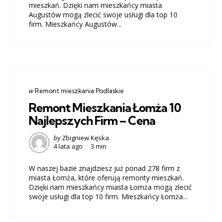
mieszkań. Dzięki nam mieszkańcy miasta
Augustów mogą zlecić swoje usługi dla top 10
firm. Mieszkańcy Augustów...
Categories
post
w
Remont mieszkania Podlaskie
w
Remont Mieszkania Łomża 10
Najlepszych Firm – Cena
Posted
by
Zbigniew Kęska
4 lata ago
3 min
by
W naszej bazie znajdziesz już ponad 278 firm z
miasta Łomża, które oferują remonty mieszkań.
Dzięki nam mieszkańcy miasta Łomża mogą zlecić
swoje usługi dla top 10 firm. Mieszkańcy Łomża...