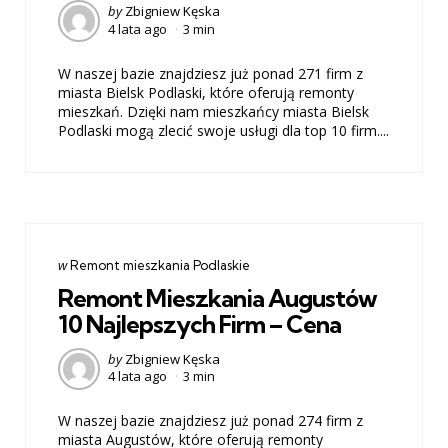
Posted
by
Zbigniew Kęska
4 lata ago
3 min
by
W naszej bazie znajdziesz już ponad 271 firm z
miasta Bielsk Podlaski, które oferują remonty
mieszkań. Dzięki nam mieszkańcy miasta Bielsk
Podlaski mogą zlecić swoje usługi dla top 10 firm....
Categories
post
w
Remont mieszkania Podlaskie
w
Remont Mieszkania Augustów
10 Najlepszych Firm – Cena
Posted
by
Zbigniew Kęska
4 lata ago
3 min
by
W naszej bazie znajdziesz już ponad 274 firm z
miasta Augustów, które oferują remonty