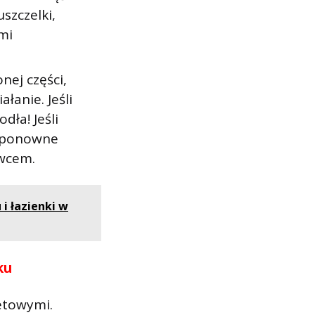
szczelki,
mi
nej części,
łanie. Jeśli
dła! Jeśli
e ponowne
owcem.
i łazienki w
ku
etowymi.