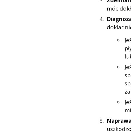
Zdemont
móc dokł
Diagnoz
dokładni
Je
pł
lu
Je
sp
sp
za
Je
mi
Naprawa
uszkodzo