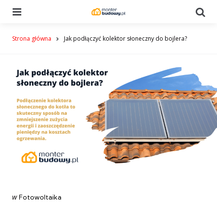
Menu
Se
Strona główna
Jak podłączyć kolektor słoneczny do bojlera?
Categories
post
w
Fotowoltaika
w