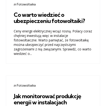
Categories
Posted
in
Fotowoltaika
in
Co warto wiedzieć o
ubezpieczeniu fotowoltaiki?
Ceny energii elektrycznej wciąż rosną. Polacy coraz
chętniej inwestują więc w instalacje
fotowoltaiczne. Warto pamiętać, że fotowoltaikę
można ubezpieczyć przed najczęstszymi
zagrożeniami z nią związanymi. Sprawdź, co warto
wiedzieć o...
Categories
Posted
in
Fotowoltaika
in
Jak monitorować produkcję
energii w instalacjach