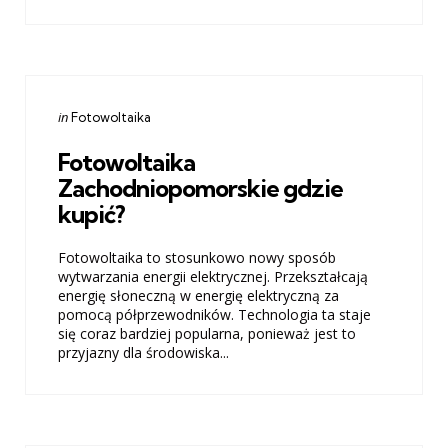
Categories
Posted
in
Fotowoltaika
in
Fotowoltaika
Zachodniopomorskie gdzie
kupić?
Fotowoltaika to stosunkowo nowy sposób
wytwarzania energii elektrycznej. Przekształcają
energię słoneczną w energię elektryczną za
pomocą półprzewodników. Technologia ta staje
się coraz bardziej popularna, ponieważ jest to
przyjazny dla środowiska...