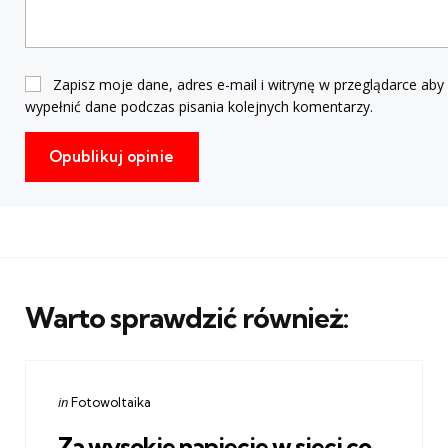
Zapisz moje dane, adres e-mail i witrynę w przeglądarce aby
wypełnić dane podczas pisania kolejnych komentarzy.
Warto sprawdzić również:
Categories
Posted
in
Fotowoltaika
in
Za wysokie napięcie w sieci co