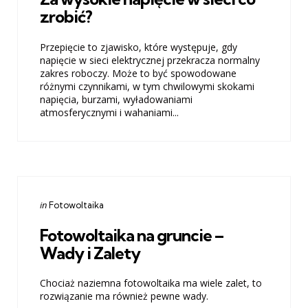
zrobić?
Przepięcie to zjawisko, które występuje, gdy
napięcie w sieci elektrycznej przekracza normalny
zakres roboczy. Może to być spowodowane
różnymi czynnikami, w tym chwilowymi skokami
napięcia, burzami, wyładowaniami
atmosferycznymi i wahaniami...
Categories
Posted
in
Fotowoltaika
in
Fotowoltaika na gruncie –
Wady i Zalety
Chociaż naziemna fotowoltaika ma wiele zalet, to
rozwiązanie ma również pewne wady.