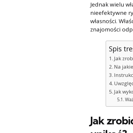
Jednak wielu wł
nieefektywne r
własności. Wła
znajomości odpo
Spis tre
Jak zro
Na jaki
Instruk
Uwzględ
Jak wyk
Waż
Jak zrobi