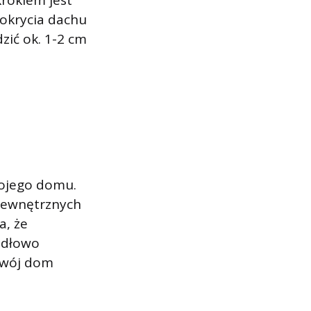
rokiem jest
okrycia dachu
zić ok. 1-2 cm
ojego domu.
zewnętrznych
że ​​
idłowo
Twój dom