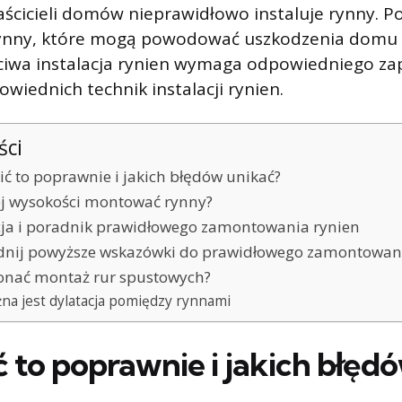
aścicieli domów nieprawidłowo instaluje rynny. 
ynny, które mogą powodować uszkodzenia domu i
ściwa instalacja rynien wymaga odpowiedniego za
wiednich technik instalacji rynien.
ści
bić to poprawnie i jakich błędów unikać?
ej wysokości montować rynny?
cja i poradnik prawidłowego zamontowania rynien
nij powyższe wskazówki do prawidłowego zamontowani
onać montaż rur spustowych?
na jest dylatacja pomiędzy rynnami
ć to poprawnie i jakich błęd