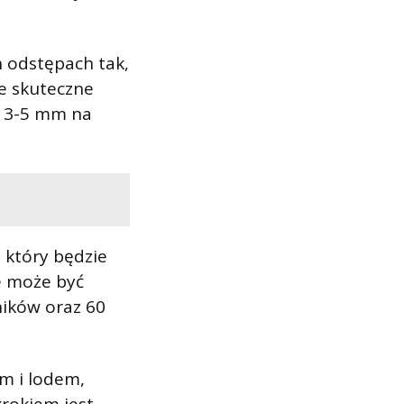
 odstępach tak,
e skuteczne
ć 3-5 mm na
 który będzie
e może być
ników oraz 60
m i lodem,