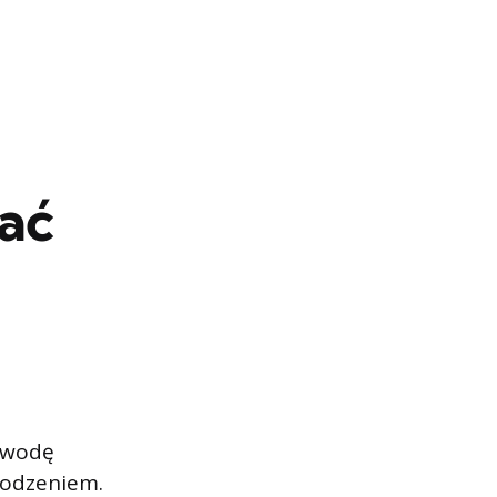
ać
 wodę
kodzeniem.