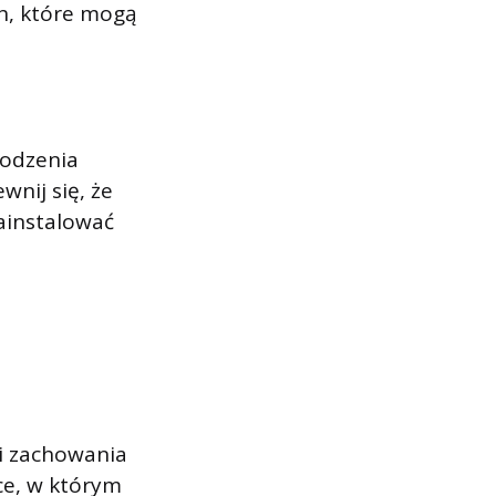
ch, które mogą
kodzenia
nij się, że
ainstalować
i zachowania
ce, w którym