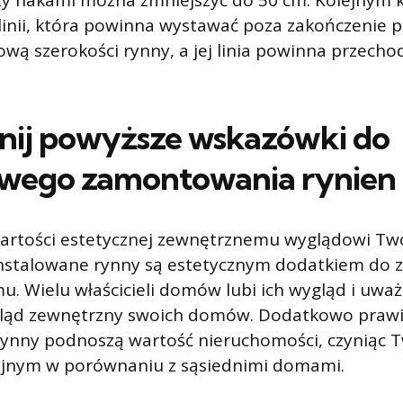
zy hakami można zmniejszyć do 50 cm. Kolejnym k
inii, która powinna wystawać poza zakończenie p
ową szerokości rynny, a jej linia powinna przechod
nij powyższe wskazówki do
owego zamontowania rynien
artości estetycznej zewnętrznemu wyglądowi Tw
nstalowane rynny są estetycznym dodatkiem do 
 Wielu właścicieli domów lubi ich wygląd i uważa, 
gląd zewnętrzny swoich domów. Dodatkowo praw
nny podnoszą wartość nieruchomości, czyniąc 
cyjnym w porównaniu z sąsiednimi domami.