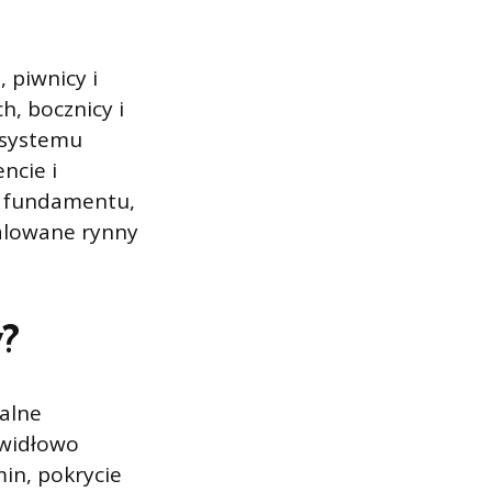
 piwnicy i
, bocznicy i
 systemu
ncie i
d fundamentu,
alowane rynny
?
alne
awidłowo
in, pokrycie