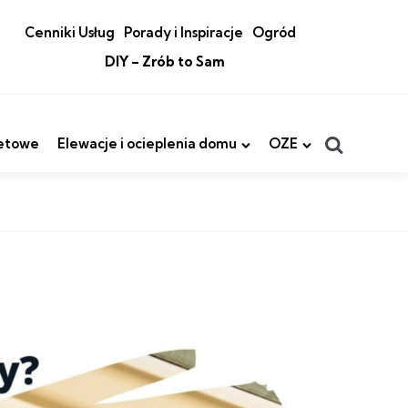
Cenniki Usług
Porady i Inspiracje
Ogród
DIY – Zrób to Sam
Search
etowe
Elewacje i ocieplenia domu
OZE