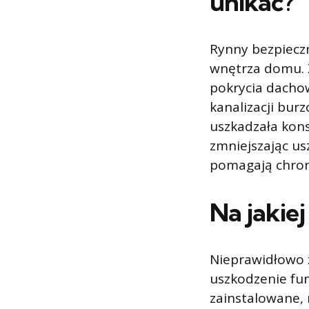
unikać?
Rynny bezpiecz
wnętrza domu. 
pokrycia dacho
kanalizacji bur
uszkadzała kon
zmniejszając u
pomagają chron
Na jakie
Nieprawidłowo 
uszkodzenie fu
zainstalowane,