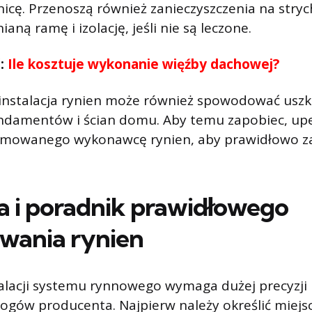
icę. Przenoszą również zanieczyszczenia na stry
aną ramę i izolację, jeśli nie są leczone.
ć:
Ile kosztuje wykonanie więźby dachowej?
instalacja rynien może również spowodować usz
ndamentów i ścian domu. Aby temu zapobiec, upew
omowanego wykonawcę rynien, aby prawidłowo z
ja i poradnik prawidłowego
wania rynien
alacji systemu rynnowego wymaga dużej precyzji 
ogów producenta. Najpierw należy określić miejs