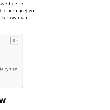
Powoduje to
 otaczającej go
planowania i
a rynien
ów