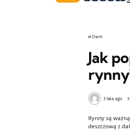
Categories
post
w
Dach
w
Jak p
rynny
3 lata ago
3
Rynny są ważną
deszczową z da