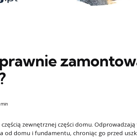
oprawnie zamontow
?
 min
 częścią zewnętrznej części domu. Odprowadzają
la od domu i fundamentu, chroniąc go przed usz