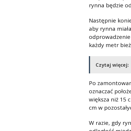
rynna będzie o
Następnie koni
aby rynna miał
odprowadzenie 
każdy metr bież
Czytaj więcej:
Po zamontowani
oznaczać położ
większa niż 15 
cm w pozostały
W razie, gdy ry