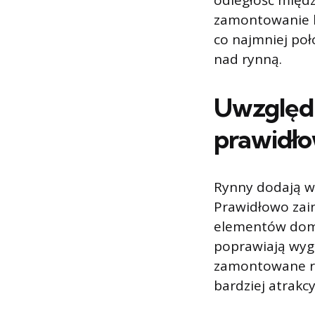
odległość międ
zamontowanie l
co najmniej poł
nad rynną.
Uwzględ
prawidł
Rynny dodają w
Prawidłowo zai
elementów domu.
poprawiają wy
zamontowane ry
bardziej atrak