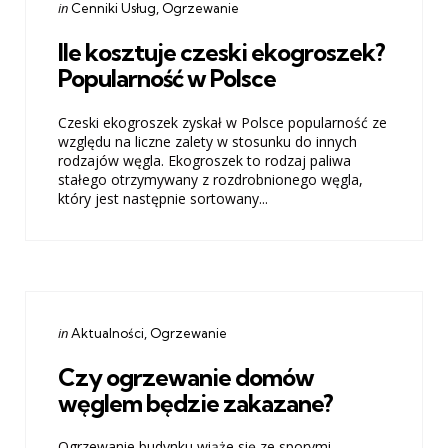
Categories
Posted
in
Cenniki Usług
Ogrzewanie
in
Ile kosztuje czeski ekogroszek?
Popularność w Polsce
Czeski ekogroszek zyskał w Polsce popularność ze
względu na liczne zalety w stosunku do innych
rodzajów węgla. Ekogroszek to rodzaj paliwa
stałego otrzymywany z rozdrobnionego węgla,
który jest następnie sortowany...
Categories
Posted
in
Aktualności
Ogrzewanie
in
Czy ogrzewanie domów
węglem będzie zakazane?
Ogrzewanie budynku wiąże się ze sporymi