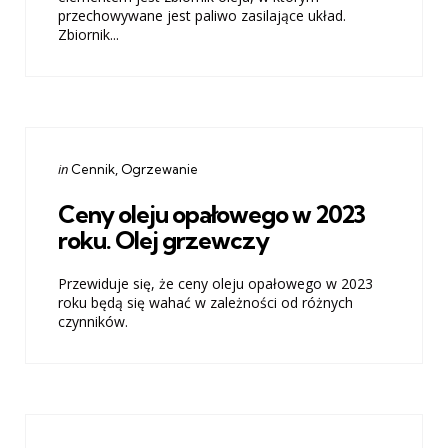
przechowywane jest paliwo zasilające układ.
Zbiornik...
Categories
Posted
in
Cennik
Ogrzewanie
in
Ceny oleju opałowego w 2023
roku. Olej grzewczy
Przewiduje się, że ceny oleju opałowego w 2023
roku będą się wahać w zależności od różnych
czynników.