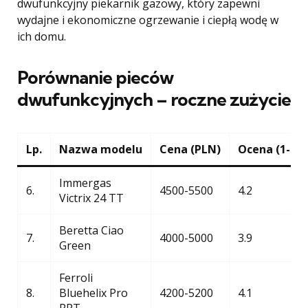
dwufunkcyjny piekarnik gazowy, który zapewni
wydajne i ekonomiczne ogrzewanie i ciepłą wodę w
ich domu.
Porównanie pieców
dwufunkcyjnych – roczne zużycie
Lp.
Nazwa modelu
Cena (PLN)
Ocena (1-5)
Immergas
6.
4500-5500
4.2
Victrix 24 TT
Beretta Ciao
7.
4000-5000
3.9
Green
Ferroli
8.
Bluehelix Pro
4200-5200
4.1