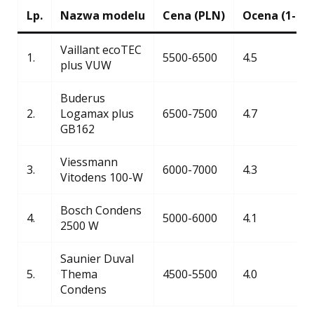
Lp.
Nazwa modelu
Cena (PLN)
Ocena (1-5)
Vaillant ecoTEC
1.
5500-6500
4.5
plus VUW
Buderus
2.
Logamax plus
6500-7500
4.7
GB162
Viessmann
3.
6000-7000
4.3
Vitodens 100-W
Bosch Condens
4.
5000-6000
4.1
2500 W
Saunier Duval
5.
Thema
4500-5500
4.0
Condens