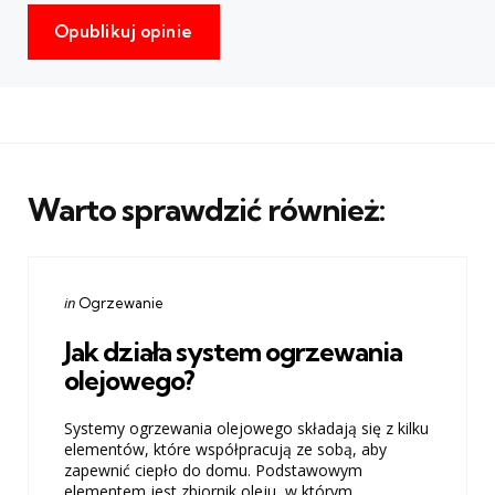
Warto sprawdzić również:
Categories
Posted
in
Ogrzewanie
in
Jak działa system ogrzewania
olejowego?
Systemy ogrzewania olejowego składają się z kilku
elementów, które współpracują ze sobą, aby
zapewnić ciepło do domu. Podstawowym
elementem jest zbiornik oleju, w którym