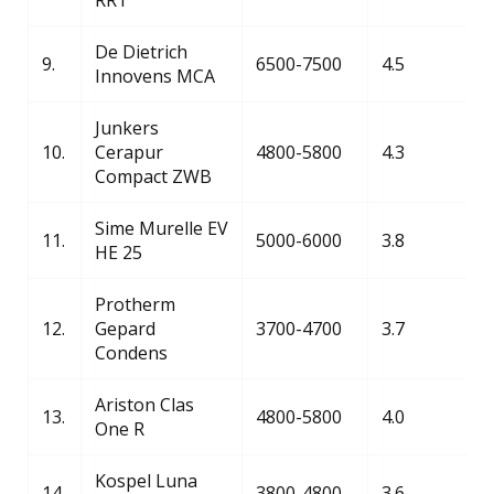
RRT
De Dietrich
9.
6500-7500
4.5
Innovens MCA
Junkers
10.
Cerapur
4800-5800
4.3
Compact ZWB
Sime Murelle EV
11.
5000-6000
3.8
HE 25
Protherm
12.
Gepard
3700-4700
3.7
Condens
Ariston Clas
13.
4800-5800
4.0
One R
Kospel Luna
14.
3800-4800
3.6