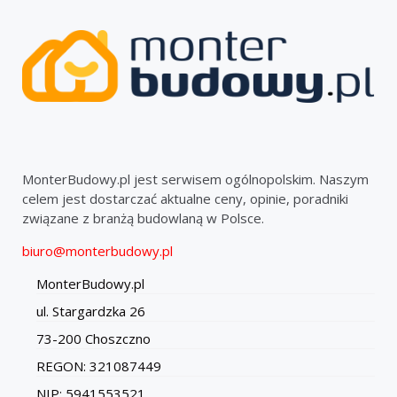
MonterBudowy.pl jest serwisem ogólnopolskim. Naszym
celem jest dostarczać aktualne ceny, opinie, poradniki
związane z branżą budowlaną w Polsce.
biuro@monterbudowy.pl
MonterBudowy.pl
ul. Stargardzka 26
73-200 Choszczno
REGON: 321087449
NIP: 5941553521