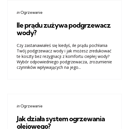
Categories
Posted
in
Ogrzewanie
in
Ile prądu zużywa podgrzewacz
wody?
Czy zastanawiałeś się kiedyś, ile prądu pochłania
Twój podgrzewacz wody i jak możesz zredukować
te koszty bez rezygnacji z komfortu ciepłej wody?
Wybór odpowiedniego podgrzewacza, zrozumienie
czynników wpływających na jego...
Categories
Posted
in
Ogrzewanie
in
Jak działa system ogrzewania
olejowego?