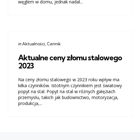
węglem w domu, jednak nadal...
Categories
Posted
in
Aktualności
Cennik
in
Aktualne ceny złomu stalowego
2023
Na ceny złomu stalowego w 2023 roku wpływ ma
kilka czynników. Istotnym czynnikiem jest światowy
popyt na stal. Popyt na stal w różnych gałęziach
przemysłu, takich jak budownictwo, motoryzacja,
produkcja,...