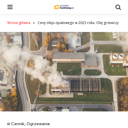
Menu
Se
Strona główna
Ceny oleju opałowego w 2023 roku. Olej grzewczy
Categories
post
w
Cennik
Ogrzewanie