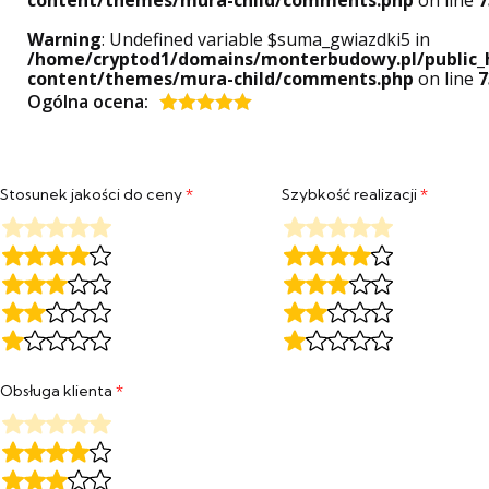
content/themes/mura-child/comments.php
on line
7
Warning
: Undefined variable $suma_gwiazdki5 in
/home/cryptod1/domains/monterbudowy.pl/public_
content/themes/mura-child/comments.php
on line
7
Ogólna ocena:
Oceniony
5
na 5.
Stosunek jakości do ceny
*
Szybkość realizacji
*
Obsługa klienta
*