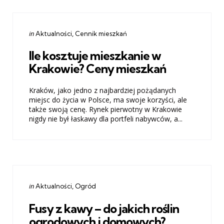
Categories
Posted
in
Aktualności
Cennik mieszkań
in
Ile kosztuje mieszkanie w
Krakowie? Ceny mieszkań
Kraków, jako jedno z najbardziej pożądanych
miejsc do życia w Polsce, ma swoje korzyści, ale
także swoją cenę. Rynek pierwotny w Krakowie
nigdy nie był łaskawy dla portfeli nabywców, a...
Categories
Posted
in
Aktualności
Ogród
in
Fusy z kawy – do jakich roślin
ogrodowych i domowych?