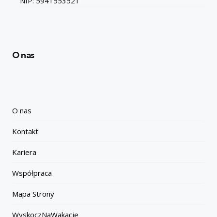
NIP: 5941553521
O nas
O nas
Kontakt
Kariera
Współpraca
Mapa Strony
WyskoczNaWakacje