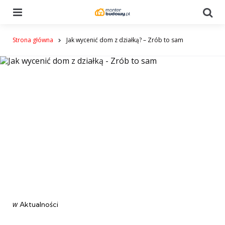
Menu
Se
Strona główna
Jak wycenić dom z działką? – Zrób to sam
Categories
post
w
Aktualności
w