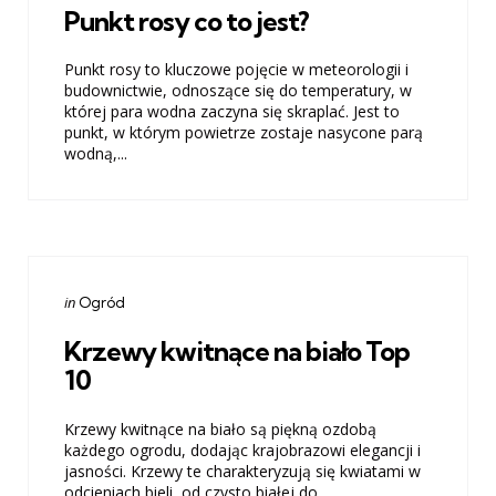
Punkt rosy co to jest?
Punkt rosy to kluczowe pojęcie w meteorologii i
budownictwie, odnoszące się do temperatury, w
której para wodna zaczyna się skraplać. Jest to
punkt, w którym powietrze zostaje nasycone parą
wodną,...
Categories
Posted
in
Ogród
in
Krzewy kwitnące na biało Top
10
Krzewy kwitnące na biało są piękną ozdobą
każdego ogrodu, dodając krajobrazowi elegancji i
jasności. Krzewy te charakteryzują się kwiatami w
odcieniach bieli, od czysto białej do