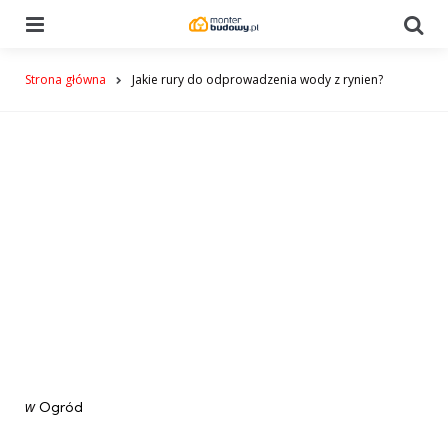
Menu
Se
Strona główna
Jakie rury do odprowadzenia wody z rynien?
Categories
post
w
Ogród
w