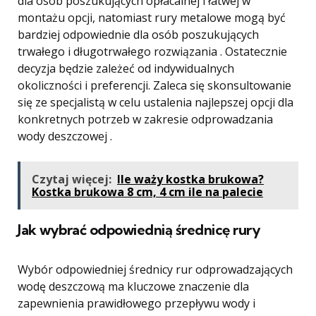
dla osób poszukujących opłacalnej i łatwej w
montażu opcji, natomiast rury metalowe mogą być
bardziej odpowiednie dla osób poszukujących
trwałego i długotrwałego rozwiązania . Ostatecznie
decyzja będzie zależeć od indywidualnych
okoliczności i preferencji. Zaleca się skonsultowanie
się ze specjalistą w celu ustalenia najlepszej opcji dla
konkretnych potrzeb w zakresie odprowadzania
wody deszczowej .
Czytaj więcej:
Ile waży kostka brukowa?
Kostka brukowa 8 cm, 4 cm ile na palecie
Jak wybrać odpowiednią średnicę rury
Wybór odpowiedniej średnicy rur odprowadzających
wodę deszczową ma kluczowe znaczenie dla
zapewnienia prawidłowego przepływu wody i