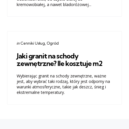
kremowobiałej, a nawet bladoróżowej...
Categories
Posted
in
Cenniki Usług
Ogród
in
Jaki granit na schody
zewnętrzne? Ile kosztuje m2
Wybierając granit na schody zewnętrzne, ważne
jest, aby wybrać taki rodzaj, który jest odporny na
warunki atmosferyczne, takie jak deszcz, śnieg i
ekstremalne temperatury.