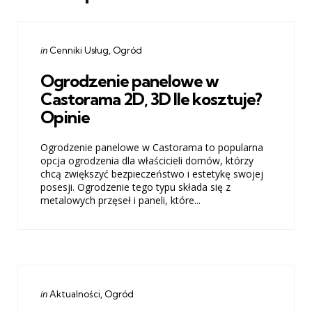
Categories
Posted
in
Cenniki Usług
Ogród
in
Ogrodzenie panelowe w
Castorama 2D, 3D Ile kosztuje?
Opinie
Ogrodzenie panelowe w Castorama to popularna
opcja ogrodzenia dla właścicieli domów, którzy
chcą zwiększyć bezpieczeństwo i estetykę swojej
posesji. Ogrodzenie tego typu składa się z
metalowych przęseł i paneli, które...
Categories
Posted
in
Aktualności
Ogród
in