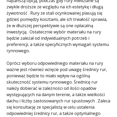
najtańszą opcją, podczas gdy rury miedziane są
zwykle droższe ze względu na ich estetykę i długą
żywotność . Rury ze stali ocynkowanej plasują się
gdzieś pomiędzy kosztami, ale ich trwałość sprawia,
że ​​w dłuższej perspektywie są one opłacalną
inwestycją . Ostatecznie wybór materiału na rury
będzie zależał od indywidualnych potrzeb i
preferencji, a także specyficznych wymagań systemu
rynnowego.
Oprócz wyboru odpowiedniego materiału na rury
ważne jest również wzięcie pod uwagę średnicy rur,
ponieważ będzie to miało wpływ na ogólną
skuteczność systemu rynnowego. Średnicę rur
należy dobierać w zależności od ilości opadów
występujących na danym terenie, a także wielkości
dachu i liczby zastosowanych rur spustowych . Zaleca
się konsultację ze specjalistą w celu ustalenia
odpowiedniej średnicy rur, a także optymalnego