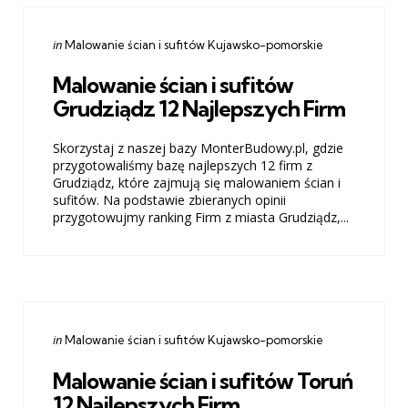
Categories
Posted
in
Malowanie ścian i sufitów Kujawsko-pomorskie
in
Malowanie ścian i sufitów
Grudziądz 12 Najlepszych Firm
Skorzystaj z naszej bazy MonterBudowy.pl, gdzie
przygotowaliśmy bazę najlepszych 12 firm z
Grudziądz, które zajmują się malowaniem ścian i
sufitów. Na podstawie zbieranych opinii
przygotowujmy ranking Firm z miasta Grudziądz,...
Categories
Posted
in
Malowanie ścian i sufitów Kujawsko-pomorskie
in
Malowanie ścian i sufitów Toruń
12 Najlepszych Firm