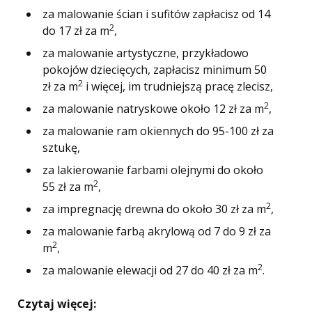
za malowanie ścian i sufitów zapłacisz od 14
2
do 17 zł za m
,
za malowanie artystyczne, przykładowo
pokojów dziecięcych, zapłacisz minimum 50
2
zł za m
i więcej, im trudniejszą pracę zlecisz,
2
za malowanie natryskowe około 12 zł za m
,
za malowanie ram okiennych do 95-100 zł za
sztukę,
za lakierowanie farbami olejnymi do około
2
55 zł za m
,
2
za impregnację drewna do około 30 zł za m
,
za malowanie farbą akrylową od 7 do 9 zł za
2
m
,
2
za malowanie elewacji od 27 do 40 zł za m
.
Czytaj więcej: