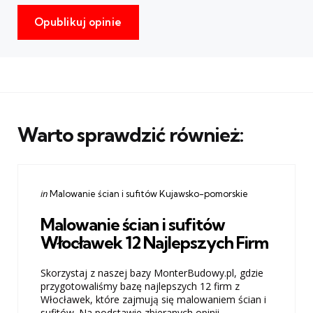
Warto sprawdzić również:
Categories
Posted
in
Malowanie ścian i sufitów Kujawsko-pomorskie
in
Malowanie ścian i sufitów
Włocławek 12 Najlepszych Firm
Skorzystaj z naszej bazy MonterBudowy.pl, gdzie
przygotowaliśmy bazę najlepszych 12 firm z
Włocławek, które zajmują się malowaniem ścian i
sufitów. Na podstawie zbieranych opinii