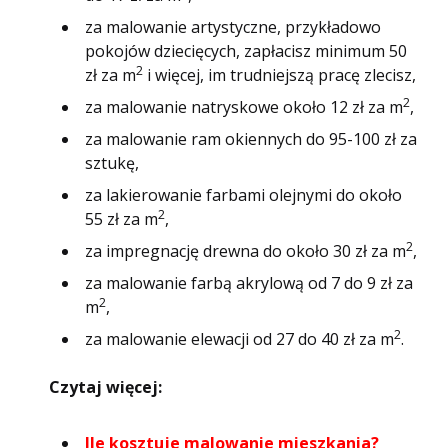
za malowanie artystyczne, przykładowo
pokojów dziecięcych, zapłacisz minimum 50
2
zł za m
i więcej, im trudniejszą pracę zlecisz,
2
za malowanie natryskowe około 12 zł za m
,
za malowanie ram okiennych do 95-100 zł za
sztukę,
za lakierowanie farbami olejnymi do około
2
55 zł za m
,
2
za impregnację drewna do około 30 zł za m
,
za malowanie farbą akrylową od 7 do 9 zł za
2
m
,
2
za malowanie elewacji od 27 do 40 zł za m
.
Czytaj więcej:
Ile kosztuje malowanie mieszkania?