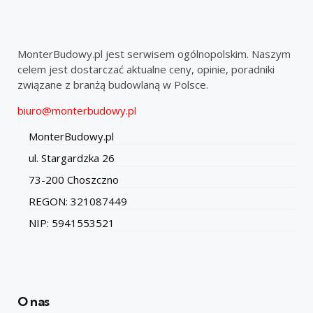
MonterBudowy.pl jest serwisem ogólnopolskim. Naszym
celem jest dostarczać aktualne ceny, opinie, poradniki
związane z branżą budowlaną w Polsce.
biuro@monterbudowy.pl
MonterBudowy.pl
ul. Stargardzka 26
73-200 Choszczno
REGON: 321087449
NIP: 5941553521
O nas