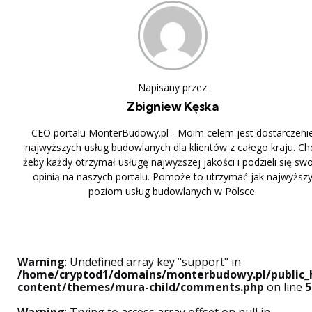
Napisany przez
Zbigniew Kęska
CEO portalu MonterBudowy.pl - Moim celem jest dostarczeni
najwyższych usług budowlanych dla klientów z całego kraju. Ch
żeby każdy otrzymał usługę najwyższej jakości i podzieli się sw
opinią na naszych portalu. Pomoże to utrzymać jak najwyższ
poziom usług budowlanych w Polsce.
Warning
: Undefined array key "support" in
/home/cryptod1/domains/monterbudowy.pl/public_
content/themes/mura-child/comments.php
on line
5
Warning
: Trying to access array offset on null in