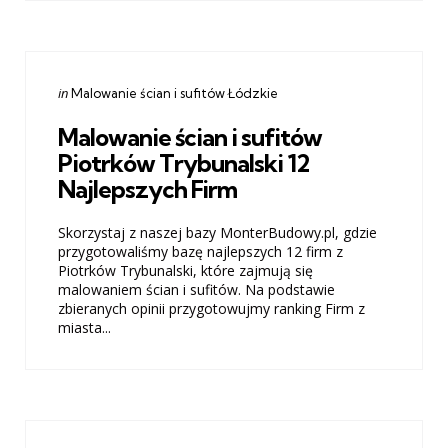
Categories
Posted
in
Malowanie ścian i sufitów Łódzkie
in
Malowanie ścian i sufitów
Piotrków Trybunalski 12
Najlepszych Firm
Skorzystaj z naszej bazy MonterBudowy.pl, gdzie
przygotowaliśmy bazę najlepszych 12 firm z
Piotrków Trybunalski, które zajmują się
malowaniem ścian i sufitów. Na podstawie
zbieranych opinii przygotowujmy ranking Firm z
miasta...