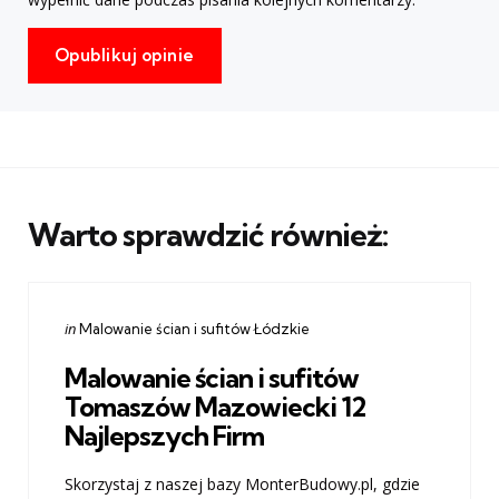
Warto sprawdzić również:
Categories
Posted
in
Malowanie ścian i sufitów Łódzkie
in
Malowanie ścian i sufitów
Tomaszów Mazowiecki 12
Najlepszych Firm
Skorzystaj z naszej bazy MonterBudowy.pl, gdzie