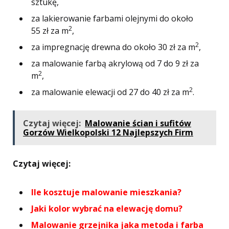
sztukę,
za lakierowanie farbami olejnymi do około
2
55 zł za m
,
2
za impregnację drewna do około 30 zł za m
,
za malowanie farbą akrylową od 7 do 9 zł za
2
m
,
2
za malowanie elewacji od 27 do 40 zł za m
.
Czytaj więcej:
Malowanie ścian i sufitów
Gorzów Wielkopolski 12 Najlepszych Firm
Czytaj więcej:
Ile kosztuje malowanie mieszkania?
Jaki kolor wybrać na elewację domu?
Malowanie grzejnika jaka metoda i farba