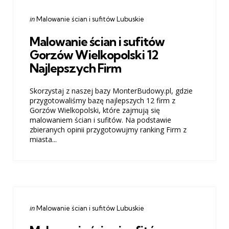
Categories
Posted
in
Malowanie ścian i sufitów Lubuskie
in
Malowanie ścian i sufitów
Gorzów Wielkopolski 12
Najlepszych Firm
Skorzystaj z naszej bazy MonterBudowy.pl, gdzie
przygotowaliśmy bazę najlepszych 12 firm z
Gorzów Wielkopolski, które zajmują się
malowaniem ścian i sufitów. Na podstawie
zbieranych opinii przygotowujmy ranking Firm z
miasta...
Categories
Posted
in
Malowanie ścian i sufitów Lubuskie
in