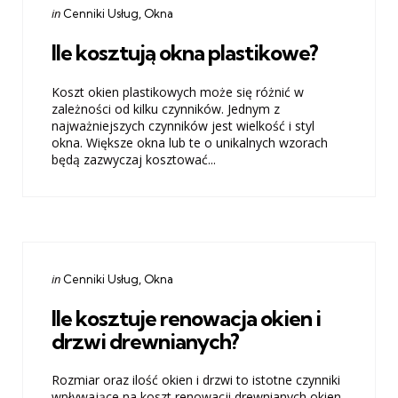
Categories
Posted
in
Cenniki Usług
Okna
in
Ile kosztują okna plastikowe?
Koszt okien plastikowych może się różnić w
zależności od kilku czynników. Jednym z
najważniejszych czynników jest wielkość i styl
okna. Większe okna lub te o unikalnych wzorach
będą zazwyczaj kosztować...
Categories
Posted
in
Cenniki Usług
Okna
in
Ile kosztuje renowacja okien i
drzwi drewnianych?
Rozmiar oraz ilość okien i drzwi to istotne czynniki
wpływające na koszt renowacji drewnianych okien