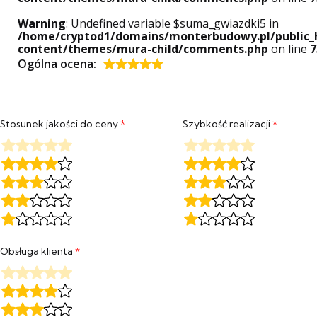
Warning
: Undefined variable $suma_gwiazdki5 in
/home/cryptod1/domains/monterbudowy.pl/public_
content/themes/mura-child/comments.php
on line
7
Ogólna ocena:
Oceniony
5
na 5.
Stosunek jakości do ceny
*
Szybkość realizacji
*
Obsługa klienta
*