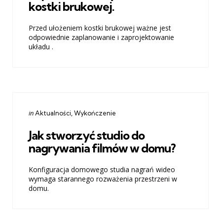
kostki brukowej.
Przed ułożeniem kostki brukowej ważne jest
odpowiednie zaplanowanie i zaprojektowanie
układu .
Categories
Posted
in
Aktualności
Wykończenie
in
Jak stworzyć studio do
nagrywania filmów w domu?
Konfiguracja domowego studia nagrań wideo
wymaga starannego rozważenia przestrzeni w
domu.