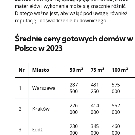
materiałów i wykonania może się znacznie różnić.
Dlatego ważne jest, aby wziąć pod uwagę również
reputację i doświadczenie budowniczego.
Średnie ceny gotowych domów w
Polsce w 2023
Nr
Miasto
50 m²
75 m²
100 m²
287
431
575
1
Warszawa
500
250
000
276
414
552
2
Kraków
000
000
000
230
345
460
3
Łódź
000
000
000