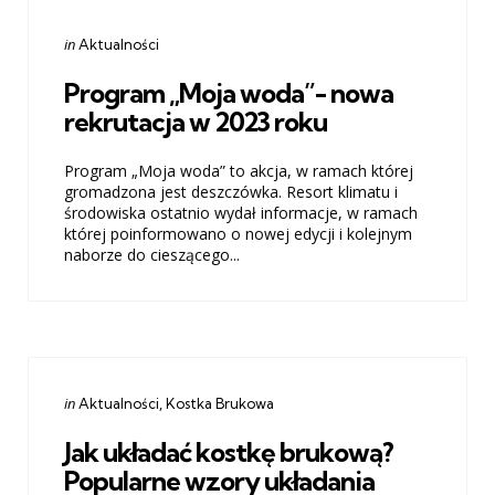
Categories
Posted
in
Aktualności
in
Program „Moja woda”- nowa
rekrutacja w 2023 roku
Program „Moja woda” to akcja, w ramach której
gromadzona jest deszczówka. Resort klimatu i
środowiska ostatnio wydał informacje, w ramach
której poinformowano o nowej edycji i kolejnym
naborze do cieszącego...
Categories
Posted
in
Aktualności
Kostka Brukowa
in
Jak układać kostkę brukową?
Popularne wzory układania