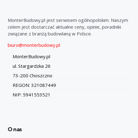
MonterBudowy.pl jest serwisem ogólnopolskim. Naszym
celem jest dostarczać aktualne ceny, opinie, poradniki
związane z branżą budowlaną w Polsce.
biuro@monterbudowy.pl
MonterBudowy.pl
ul. Stargardzka 26
73-200 Choszczno
REGON: 321087449
NIP: 5941553521
O nas