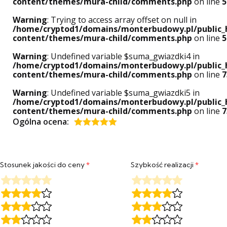
content/themes/mura-child/comments.php
on line
5
Warning
: Trying to access array offset on null in
/home/cryptod1/domains/monterbudowy.pl/public_
content/themes/mura-child/comments.php
on line
5
Warning
: Undefined variable $suma_gwiazdki4 in
/home/cryptod1/domains/monterbudowy.pl/public_
content/themes/mura-child/comments.php
on line
7
Warning
: Undefined variable $suma_gwiazdki5 in
/home/cryptod1/domains/monterbudowy.pl/public_
content/themes/mura-child/comments.php
on line
7
Ogólna ocena:
Oceniony
5
na 5.
Stosunek jakości do ceny
*
Szybkość realizacji
*