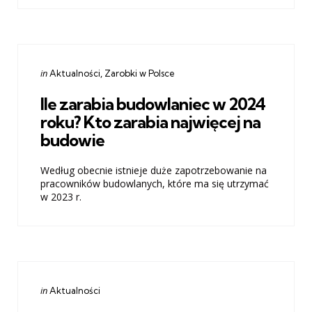
Categories
Posted
in
Aktualności
Zarobki w Polsce
in
Ile zarabia budowlaniec w 2024
roku? Kto zarabia najwięcej na
budowie
Według obecnie istnieje duże zapotrzebowanie na
pracowników budowlanych, które ma się utrzymać
w 2023 r.
Categories
Posted
in
Aktualności
in