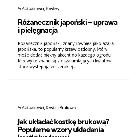
Categories
Posted
in
Aktualności
Rośliny
in
Różanecznik japoński – uprawa
i pielęgnacja
Różanecznik japoński, znany również jako azalia
japońska, to popularny krzew ozdobny, który
może dodać piękny akcent do każdego ogrodu.
Krzewy te znane są z oszałamiających kwiatów,
które występują w szerokiej...
Categories
Posted
in
Aktualności
Kostka Brukowa
in
Jak układać kostkę brukową?
Popularne wzory układania